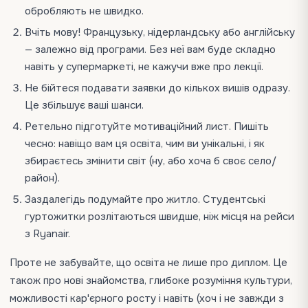
обробляють не швидко.
Вчіть мову! Французьку, нідерландську або англійську
— залежно від програми. Без неї вам буде складно
навіть у супермаркеті, не кажучи вже про лекції.
Не бійтеся подавати заявки до кількох вишів одразу.
Це збільшує ваші шанси.
Ретельно підготуйте мотиваційний лист. Пишіть
чесно: навіщо вам ця освіта, чим ви унікальні, і як
збираєтесь змінити світ (ну, або хоча б своє село/
район).
Заздалегідь подумайте про житло. Студентські
гуртожитки розлітаються швидше, ніж місця на рейси
з Ryanair.
Проте не забувайте, що освіта не лише про диплом. Це
також про нові знайомства, глибоке розуміння культури,
можливості кар'єрного росту і навіть (хоч і не завжди з