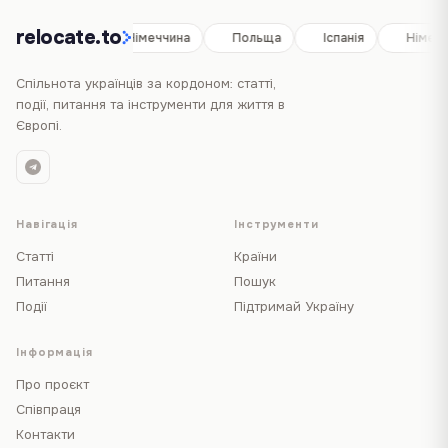
relocate.to
Іспанія
Німеччина
Польща
Іспанія
Німеччи
Спільнота українців за кордоном: статті,
події, питання та інструменти для життя в
Європі.
Навігація
Інструменти
Статті
Країни
Питання
Пошук
Події
Підтримай Україну
Інформація
Про проєкт
Співпраця
Контакти