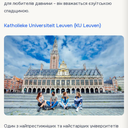
для любителів давнини – він вважається єзуїтською
спадщиною.
Katholieke Universiteit Leuven (KU Leuven)
Один з найпрестижніших та найстаріших університетів