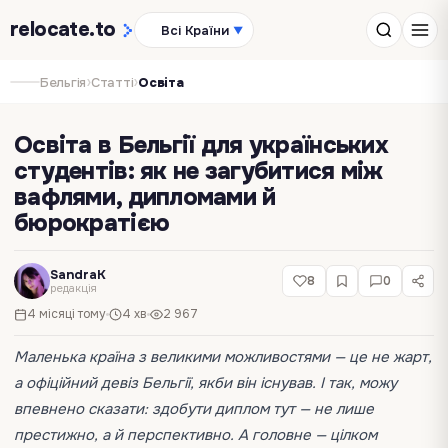
relocate
.to
Всі Країни
▼
›
›
Бельгія
Статті
Освіта
Освіта в Бельгії для українських
студентів: як не загубитися між
вафлями, дипломами й
бюрократією
SandraK
8
0
редакція
4 місяці тому
4 хв
2 967
Маленька країна з великими можливостями — це не жарт,
а офіційний девіз Бельгії, якби він існував. І так, можу
впевнено сказати: здобути диплом тут — не лише
престижно, а й перспективно. А головне — цілком