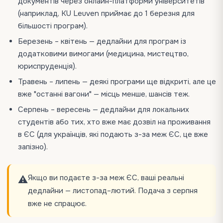
документів через онлайн-платформи університетів
(наприклад, KU Leuven приймає до 1 березня для
більшості програм).
Березень – квітень — дедлайни для програм із
додатковими вимогами (медицина, мистецтво,
юриспруденція).
Травень – липень — деякі програми ще відкриті, але це
вже "останні вагони" — місць менше, шансів теж.
Серпень – вересень — дедлайни для локальних
студентів або тих, хто вже має дозвіл на проживання
в ЄС (для українців, які подають з-за меж ЄС, це вже
запізно).
Якщо ви подаєте з-за меж ЄС, ваші реальні
⚠️
дедлайни — листопад–лютий. Подача з серпня
вже не спрацює.