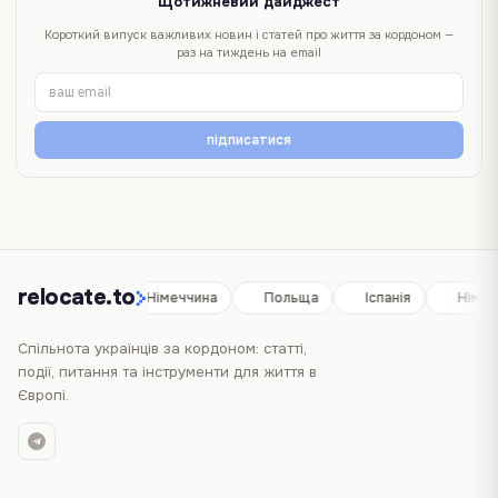
Щотижневий дайджест
Короткий випуск важливих новин і статей про життя за кордоном —
раз на тиждень на email
підписатися
relocate.to
Іспанія
Німеччина
Польща
Іспанія
Німеч
Спільнота українців за кордоном: статті,
події, питання та інструменти для життя в
Європі.