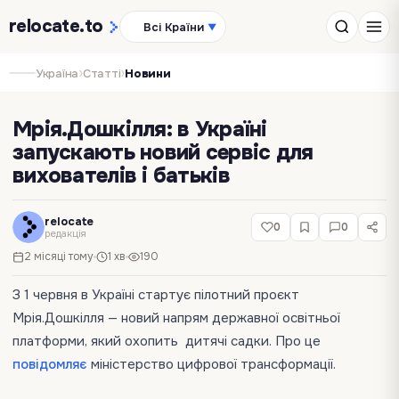
relocate
.to
Всі Країни
▼
›
›
Україна
Статті
Новини
Мрія.Дошкілля: в Україні
запускають новий сервіс для
вихователів і батьків
relocate
0
0
редакція
2 місяці тому
1 хв
190
З 1 червня в Україні стартує пілотний проєкт
Мрія.Дошкілля — новий напрям державної освітньої
платформи, який охопить дитячі садки. Про це
повідомляє
міністерство цифрової трансформації.