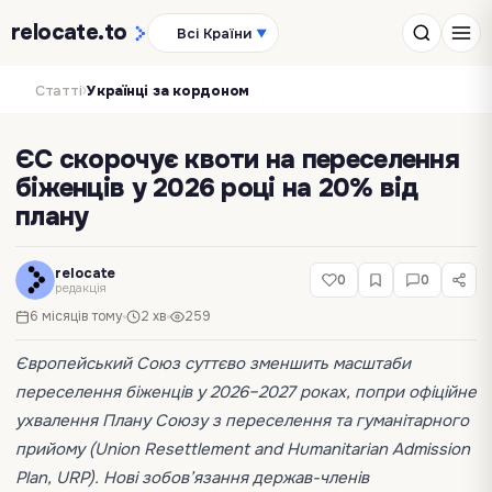
relocate
.to
Всі Країни
▼
›
Статті
Українці за кордоном
ЄС скорочує квоти на переселення
біженців у 2026 році на 20% від
плану
relocate
0
0
редакція
6 місяців тому
2 хв
259
Європейський Союз суттєво зменшить масштаби
переселення біженців у 2026–2027 роках, попри офіційне
ухвалення Плану Союзу з переселення та гуманітарного
прийому (Union Resettlement and Humanitarian Admission
Plan, URP). Нові зобов’язання держав-членів