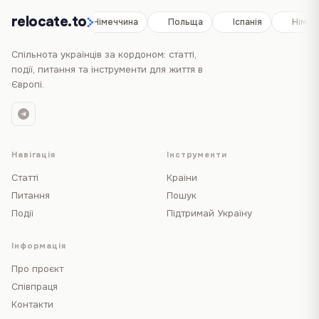
relocate.to
Іспанія
Німеччина
Польща
Іспанія
Німеч
Спільнота українців за кордоном: статті,
події, питання та інструменти для життя в
Європі.
Навігація
Інструменти
Статті
Країни
Питання
Пошук
Події
Підтримай Україну
Інформація
Про проєкт
Співпраця
Контакти