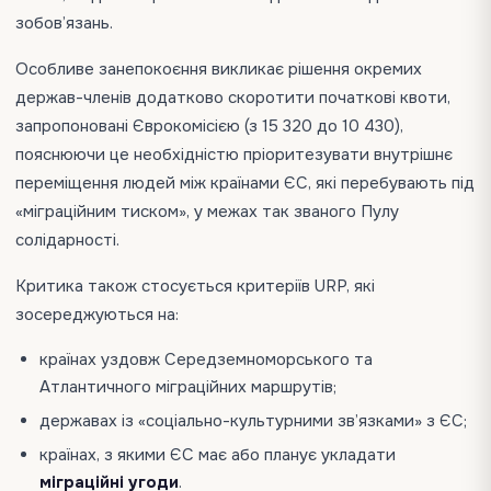
зобов’язань.
Особливе занепокоєння викликає рішення окремих
держав-членів додатково скоротити початкові квоти,
запропоновані Єврокомісією (з 15 320 до 10 430),
пояснюючи це необхідністю пріоритезувати внутрішнє
переміщення людей між країнами ЄС, які перебувають під
«міграційним тиском», у межах так званого Пулу
солідарності.
Критика також стосується критеріїв URP, які
зосереджуються на:
країнах уздовж Середземноморського та
Атлантичного міграційних маршрутів;
державах із «соціально-культурними зв’язками» з ЄС;
країнах, з якими ЄС має або планує укладати
міграційні угоди
.