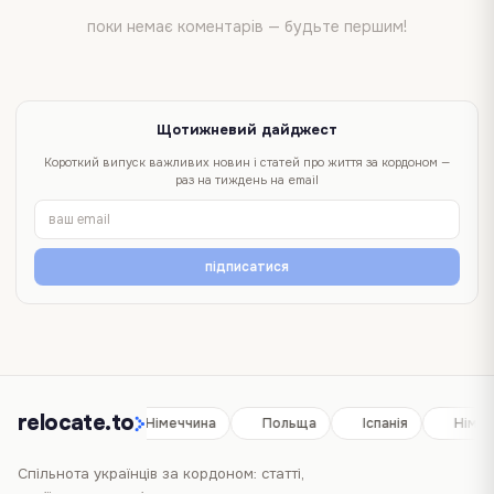
поки немає коментарів — будьте першим!
Щотижневий дайджест
Короткий випуск важливих новин і статей про життя за кордоном —
раз на тиждень на email
підписатися
relocate.to
Іспанія
Німеччина
Польща
Іспанія
Німеч
Спільнота українців за кордоном: статті,