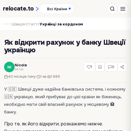
relocate
.to
Всі Країни
▼
›
›
Швеція
Статті
Українці за кордоном
Як відкрити рахунок у банку Швеції
українцю
Nicole
NI
1
0
автор
40 місяців тому
1 хв
1 689
У 🇸🇪 Швеції дуже надійна банківська система, і кожному
🇺🇦 українцю, який прибуває до цієї країни як біженець,
необхідно мати свій власний рахунок у місцевому 🏦
банку.
Про те, як його відкрити, розкажемо нижче.