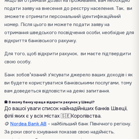
Якщо ви отримали дозвіл на проживання, вам необхідно
подати заяву на внесення до реєстру населення. Так, ви
зможете отримати персональний ідентифікаційний
номер. Після цього ви можете подати заяву на
отримання шведського посвідчення особи, необхідне для
відкриття банківського рахунку.
Для того, щоб відкрити рахунок, ви маєте підтвердити
свою особу.
Банк зобовʼязаний з'ясувати джерело ваших доходів і як
ви будете користуватися банківськими послугами, тому
вам доведеться відповісти на деякі запитання.
🏦 В якому банку краще відкрити рахунок у Швеції?
До вашої уваги список найнадійніших банків Швеції,
філії яких є у всіх містах 🇸🇪Королівства.
🪙
Nordea Bank AB
– найбільший банк Північного регіону.
За роки свого існування показав свою надійність,