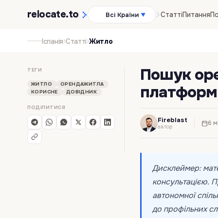
relocate
.to
Статті
Питання
По
Всі Країни
▼
›
›
Іспанія
Статті
Житло
Пошук оре
ТЕГИ
ЖИТЛО
ОРЕНДАЖИТЛА
платформ
КОРИСНЕ
ДОВІДНИК
ПОДІЛИТИСЯ
Fireblast
6 м
автор
Дисклеймер: мате
консультацією. П
автономної спіль
до профільних с