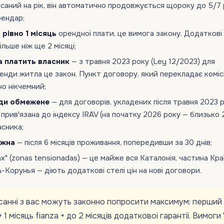
саний на рік, він автоматично продовжується щороку до 5/7 р
рендар;
 рівно 1 місяць
орендної плати, це вимога закону. Додаткові 
ільше ніж ще 2 місяці;
а платить власник
— з травня 2023 року (Ley 12/2023) для
енди житла це закон. Пункт договору, який перекладає коміс
о нікчемний;
ди обмежене
— для договорів, укладених після травня 2023 р
 прив'язана до індексу IRAV (на початку 2026 року — близько 2
асника;
ожна
— після 6 місяців проживання, попередивши за 30 днів;
х" (zonas tensionadas) — це майже вся Каталонія, частина Кра
А-Корунья — діють додаткові стелі цін на нові договори.
санні з вас можуть законно попросити максимум: перший
 1 місяць fianza + до 2 місяців додаткової гарантії. Вимоги 