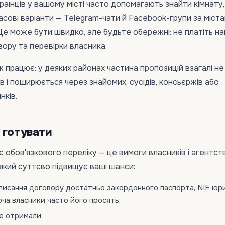
країнців у вашому місті часто допомагають знайти кімнату,
сові варіанти — Telegram-чати й Facebook-групи за міст
е може бути швидко, але будьте обережні: не платіть н
вору та перевірки власника.
 працює: у деяких районах частина пропозицій взагалі не
в і поширюється через знайомих, сусідів, консьєржів або
нків.
 готувати
 обов'язкового переліку — це вимоги власників і агентств
який суттєво підвищує ваші шанси:
писання договору достатньо закордонного паспорта, NIE юр
оча власники часто його просять;
е отримали;