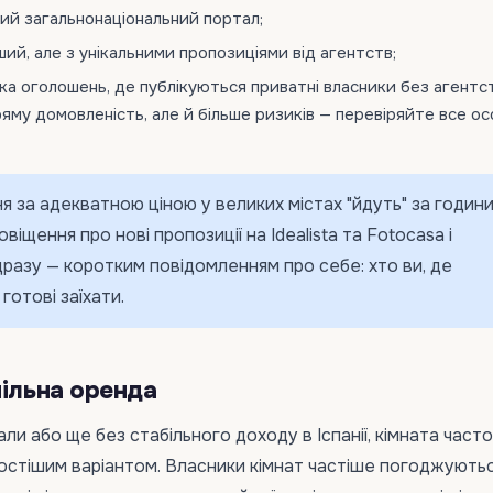
ий загальнонаціональний портал;
ий, але з унікальними пропозиціями від агентств;
а оголошень, де публікуються приватні власники без агентст
ряму домовленість, але й більше ризиків — перевіряйте все о
я за адекватною ціною у великих містах "йдуть" за години
іщення про нові пропозиції на Idealista та Fotocasa і
дразу — коротким повідомленням про себе: хто ви, де
готові заїхати.
пільна оренда
ли або ще без стабільного доходу в Іспанії, кімната часто
остішим варіантом. Власники кімнат частіше погоджуютьс