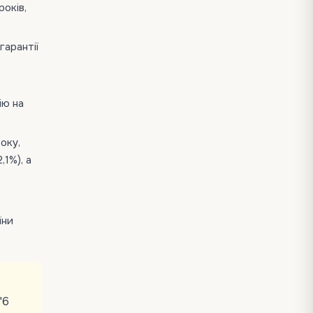
оків,
гарантії
ію на
оку,
,1%), а
їни
"6