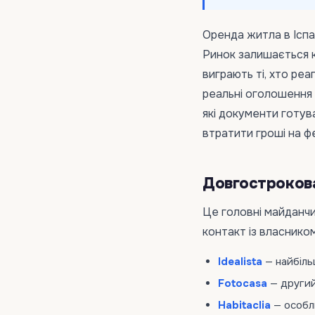
Оренда житла в Іспа
Ринок залишається к
виграють ті, хто реа
реальні оголошення 
які документи готува
втратити гроші на ф
Довгострокова 
Це головні майданчи
контакт із власнико
Idealista
— найбільш
Fotocasa
— другий
Habitaclia
— особли