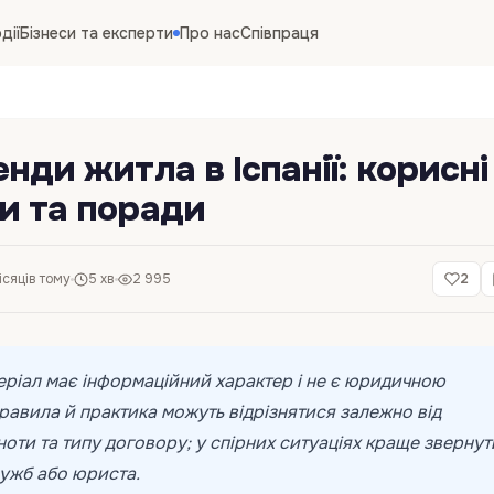
дії
Бізнеси та експерти
Про нас
Співпраця
нди житла в Іспанії: корисні
и та поради
ісяців тому
5 хв
2 995
2
ріал має інформаційний характер і не є юридичною
равила й практика можуть відрізнятися залежно від
ноти та типу договору; у спірних ситуаціях краще зверну
лужб або юриста.