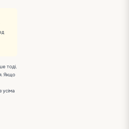
у
ед
ше тоді,
я. Якщо
з усіма