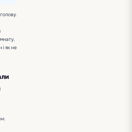
 голову.
и
імнату,
 і як не
али
і
ри;