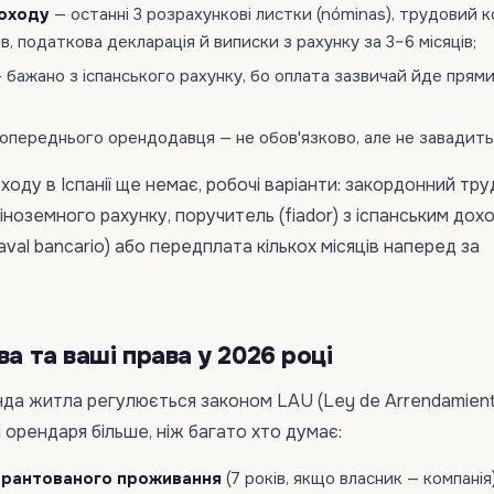
оходу
— останні 3 розрахункові листки (nóminas), трудовий 
ів, податкова декларація й виписки з рахунку за 3–6 місяців;
 бажано з іспанського рахунку, бо оплата зазвичай йде прям
попереднього орендодавця — не обов'язково, але не завадить
ходу в Іспанії ще немає, робочі варіанти: закордонний тр
 іноземного рахунку, поручитель (fiador) з іспанським дох
(aval bancario) або передплата кількох місяців наперед за
ва та ваші права у 2026 році
да житла регулюється законом LAU (Ley de Arrendamien
ці орендаря більше, ніж багато хто думає:
гарантованого проживання
(7 років, якщо власник — компанія)