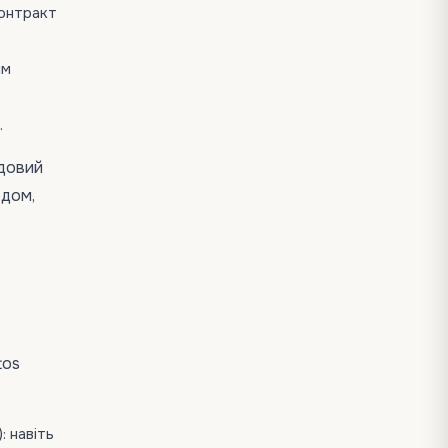
контракт
им
.
удовий
одом,
tos
: навіть