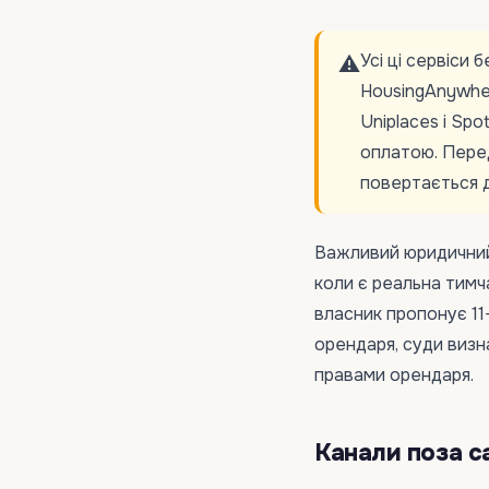
Усі ці сервіси
⚠️
HousingAnywher
Uniplaces і Sp
оплатою. Перед
повертається д
Важливий юридичний 
коли є реальна тимч
власник пропонує 11
орендаря, суди виз
правами орендаря.
Канали поза с