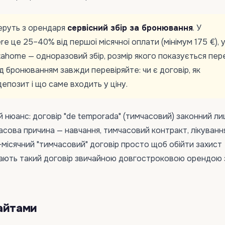
 беруть з орендаря
сервісний збір за бронювання
. У
e це 25–40% від першої місячної оплати (мінімум 175 €), 
otahome — одноразовий збір, розмір якого показується пер
 бронюванням завжди перевіряйте: чи є договір, як
епозит і що саме входить у ціну.
нюанс: договір "de temporada" (тимчасовий) законний ли
асова причина — навчання, тимчасовий контракт, лікуванн
-місячний "тимчасовий" договір просто щоб обійти захист
нають такий договір звичайною довгостроковою орендою 
айтами