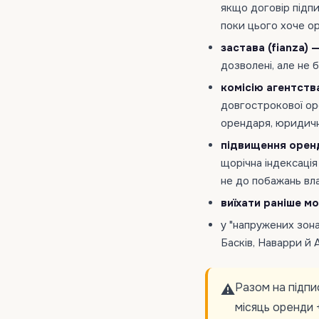
якщо договір підпи
поки цього хоче о
застава (fianza) —
дозволені, але не б
комісію агентств
довгострокової ор
орендаря, юридичн
підвищення орен
щорічна індексація
не до побажань вл
виїхати раніше м
у "напружених зона
Басків, Наварри й 
Разом на підпи
⚠️
місяць оренди +