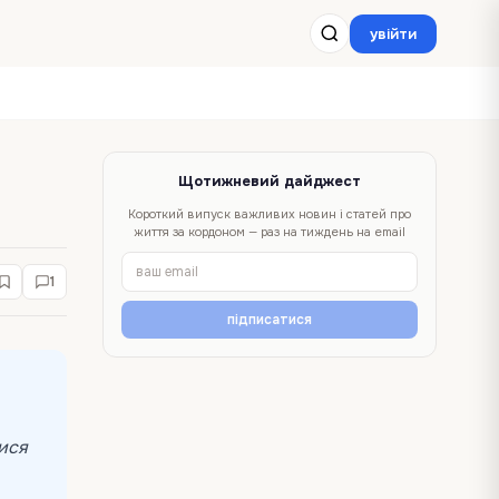
увійти
Щотижневий дайджест
Короткий випуск важливих новин і статей про
життя за кордоном — раз на тиждень на email
1
підписатися
тися