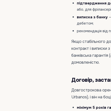
підтвердження д
або, для фрілансер
виписка з банку
—
дебетом;
рекомендація від 
Якщо стабільного до
контракт і виписки з
банківська гарантія 
домовленістю.
Договір, заста
Довгострокова орен
Urbanos), і він на бо
мінімум 5 років 