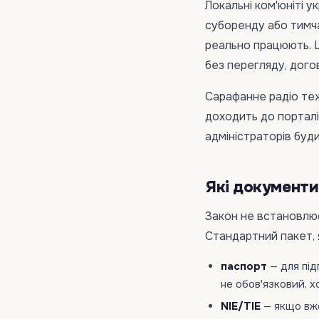
Локальні ком'юніті у
суборенду або тимча
реально працюють. Ц
без перегляду, дого
Сарафанне радіо теж
доходить до порталі
адміністраторів буди
Які документи
Закон не встановлює
Стандартний пакет, 
паспорт
— для під
не обов'язковий, х
NIE/TIE
— якщо вж