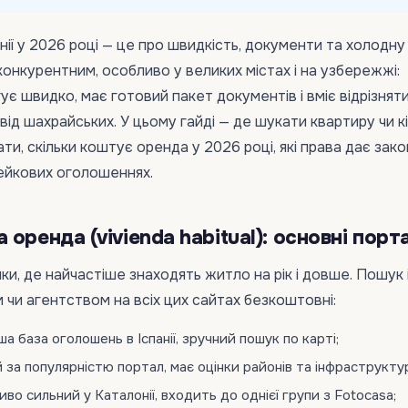
нії у 2026 році — це про швидкість, документи та холодну
онкурентним, особливо у великих містах і на узбережжі:
гує швидко, має готовий пакет документів і вміє відрізнят
від шахрайських. У цьому гайді — де шукати квартиру чи к
ти, скільки коштує оренда у 2026 році, які права дає закон
ейкових оголошеннях.
оренда (vivienda habitual): основні порт
ки, де найчастіше знаходять житло на рік і довше. Пошук 
м чи агентством на всіх цих сайтах безкоштовні:
а база оголошень в Іспанії, зручний пошук по карті;
 за популярністю портал, має оцінки районів та інфраструкту
во сильний у Каталонії, входить до однієї групи з Fotocasa;