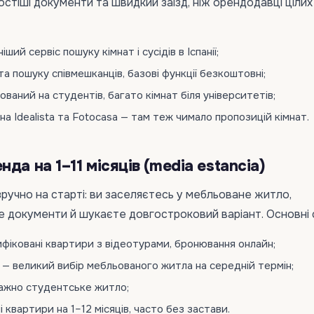
остіші документи та швидкий заїзд, ніж орендодавці цілих
ший сервіс пошуку кімнат і сусідів в Іспанії;
та пошуку співмешканців, базові функції безкоштовні;
ований на студентів, багато кімнат біля університетів;
 на Idealista та Fotocasa — там теж чимало пропозицій кімнат.
да на 1–11 місяців (media estancia)
ручно на старті: ви заселяєтесь у мебльоване житло,
 документи й шукаєте довгостроковий варіант. Основні с
фіковані квартири з відеотурами, бронювання онлайн;
— великий вибір мебльованого житла на середній термін;
ажно студентське житло;
 квартири на 1–12 місяців, часто без застави.