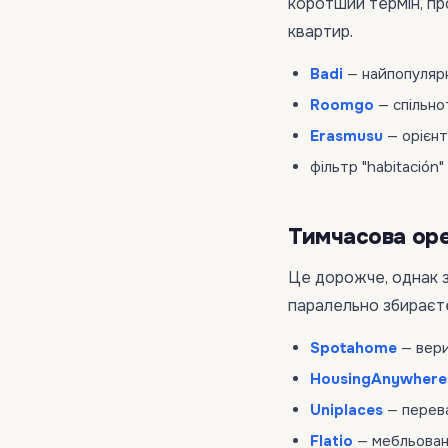
коротший термін, пр
квартир.
Badi
— найпопулярні
Roomgo
— спільно
Erasmusu
— орієнт
фільтр "habitación"
Тимчасова орен
Це дорожче, однак з
паралельно збираєте
Spotahome
— вери
HousingAnywhere
Uniplaces
— перев
Flatio
— мебльовані