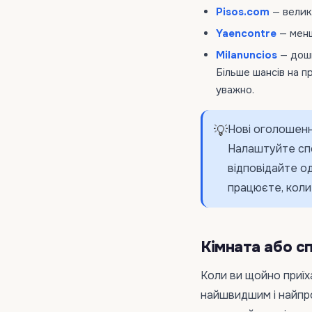
Pisos.com
— велик
Yaencontre
— менш
Milanuncios
— дошк
Більше шансів на п
уважно.
Нові оголошенн
💡
Налаштуйте спов
відповідайте о
працюєте, коли 
Кімната або с
Коли ви щойно приїха
найшвидшим і найпр