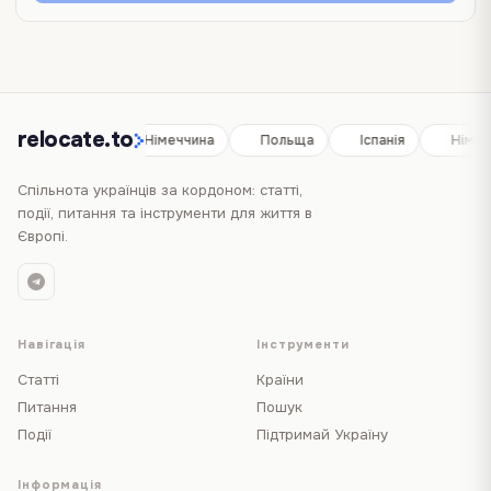
relocate.to
Іспанія
Німеччина
Польща
Іспанія
Німеч
Спільнота українців за кордоном: статті,
події, питання та інструменти для життя в
Європі.
Навігація
Інструменти
Статті
Країни
Питання
Пошук
Події
Підтримай Україну
Інформація