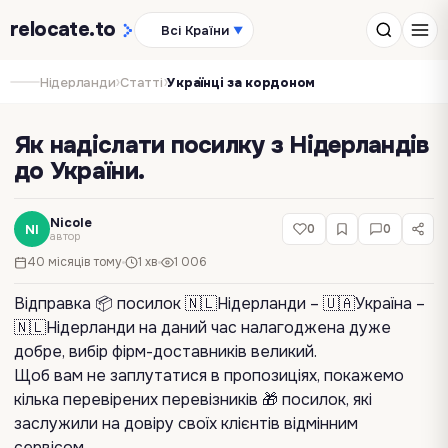
relocate
.to
Всі Країни
▼
›
›
Нідерланди
Статті
Українці за кордоном
Як надіслати посилку з Нідерландів
до України.
Nicole
NI
0
0
автор
40 місяців тому
1 хв
1 006
Відправка 📦 посилок 🇳🇱Нідерланди – 🇺🇦Україна –
🇳🇱Нідерланди на даний час налагоджена дуже
добре, вибір фірм-доставників великий.
Щоб вам не заплутатися в пропозиціях, покажемо
кілька перевірених перевізників 🎁 посилок, які
заслужили на довіру своїх клієнтів відмінним
сервісом.