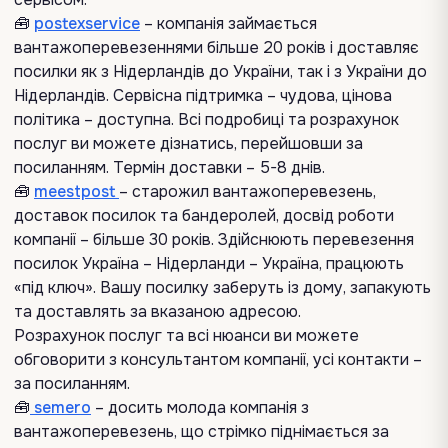
🧰
postexservice
– компанія займається
вантажоперевезеннями більше 20 років і доставляє
посилки як з Нідерландів до України, так і з України до
Нідерландів. Сервісна підтримка – чудова, цінова
політика – доступна. Всі подробиці та розрахунок
послуг ви можете дізнатись, перейшовши за
посиланням. Термін доставки – 5-8 днів.
🧰
meestpost
– старожил вантажоперевезень,
доставок посилок та бандеролей, досвід роботи
компанії – більше 30 років. Здійснюють перевезення
посилок Україна – Нідерланди – Україна, працюють
«під ключ». Вашу посилку заберуть із дому, запакують
та доставлять за вказаною адресою.
Розрахунок послуг та всі нюанси ви можете
обговорити з консультантом компанії, усі контакти –
за посиланням.
🧰
semero
– досить молода компанія з
вантажоперевезень, що стрімко піднімається за