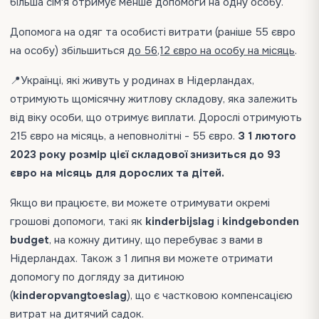
більша сім'я отримує менше допомоги на одну особу.
Допомога на одяг та особисті витрати (раніше 55 євро
на особу) збільшиться
до 56,12 євро на особу на місяць
.
📍Українці, які живуть у родинах в Нідерландах,
отримують щомісячну житлову складову, яка залежить
від віку особи, що отримує виплати. Дорослі отримують
215 євро на місяць, а неповнолітні - 55 євро.
З 1 лютого
2023 року розмір цієї складової знизиться до 93
євро на місяць для дорослих та дітей.
Якщо ви працюєте, ви можете отримувати окремі
грошові допомоги, такі як
kinderbijslag
і
kindgebonden
budget
, на кожну дитину, що перебуває з вами в
Нідерландах. Також з 1 липня ви можете отримати
допомогу по догляду за дитиною
(
kinderopvangtoeslag
), що є частковою компенсацією
витрат на дитячий садок.