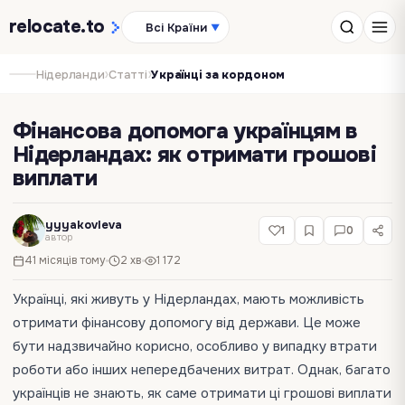
relocate
.to
Всі Країни
▼
›
›
Нідерланди
Статті
Українці за кордоном
Фінансова допомога українцям в
Нідерландах: як отримати грошові
виплати
yyyakovleva
1
0
автор
41 місяців тому
2 хв
1 172
Українці, які живуть у Нідерландах, мають можливість
отримати фінансову допомогу від держави. Це може
бути надзвичайно корисно, особливо у випадку втрати
роботи або інших непередбачених витрат. Однак, багато
українців не знають, як саме отримати ці грошові виплати