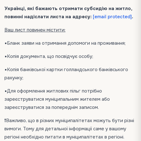
Українці, які бажають отримати субсидію на житло,
повинні надіслати листа на адресу:
[email protected]
.
Ваш лист повинен містити:
▪️Бланк заяви на отримання допомоги на проживання;
▪️Копія документа, що посвідчує особу;
▪️Копія банківської картки голландського банківського
рахунку;
▪️Для оформлення житлових пільг потрібно
зареєструватися муніципальним жителем або
зареєструватися за попереднім записом.
❗️Важливо, що в різних муніципалітетах можуть бути різні
вимоги. Тому для детальної інформації саме у вашому
регіоні необхідно питати в муніципалітетах в регіоні.