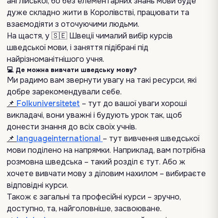
англійської, бо без елементарних знань мови буде
дуже складно жити в Королівстві, працювати та
взаємодіяти з оточуючими людьми.
На щастя, у 🇸🇪 Швеції чималий вибір курсів
шведської мови, і заняття підібрані під
найрізноманітнішого учня.
💻 Де можна вивчати шведську мову?
Ми радимо вам звернути увагу на такі ресурси, які
добре зарекомендували себе.
📌
Folkuniversitetet
– тут до вашої уваги хороші
викладачі, вони уважні і будують урок так, щоб
донести знання до всіх своїх учнів.
📌
languageinternational
– тут вивчення шведської
мови поділено на напрямки. Наприклад, вам потрібна
розмовна шведська – такий розділ є тут. Або ж
хочете вивчати мову з діловим нахилом – вибираєте
відповідні курси.
Також є загальні та професійні курси – зручно,
доступно, та, найголовніше, засвоюване.