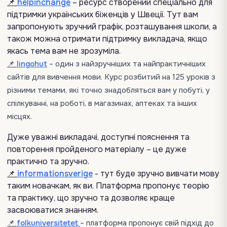
📌
helpinchange
– ресурс створений спеціально для
підтримки українських біженців у Швеції. Тут вам
запропонують зручний графік, розташування школи, а
також можна отримати підтримку викладача, якщо
якась тема вам не зрозуміла.
📌
lingohut
– один з найзручніших та найпрактичніших
сайтів для вивчення мови. Курс розбитий на 125 уроків з
різними темами, які точно знадобляться вам у побуті, у
спілкуванні, на роботі, в магазинах, аптеках та інших
місцях.
Дуже уважні викладачі, доступні пояснення та
повторення пройденого матеріалу – це дуже
практично та зручно.
📌
informationsverige
- тут буде зручно вивчати мову
таким новачкам, як ви. Платформа пропонує теорію
та практику, що зручно та дозволяє краще
засвоюватися знанням.
📌
folkuniversitetet
– платформа пропонує свій підхід до