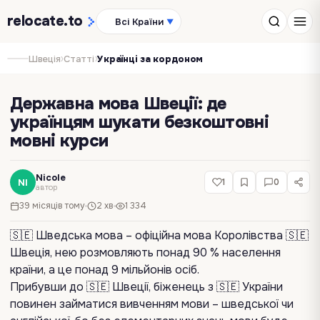
relocate
.to
Всі Країни
▼
›
›
Швеція
Статті
Українці за кордоном
Державна мова Швеції: де
українцям шукати безкоштовні
мовні курси
Nicole
NI
1
0
автор
39 місяців тому
2 хв
1 334
🇸🇪 Шведська мова – офіційна мова Королівства 🇸🇪
Швеція, нею розмовляють понад 90 % населення
країни, а це понад 9 мільйонів осіб.
Прибувши до 🇸🇪 Швеції, біженець з 🇸🇪 України
повинен займатися вивченням мови – шведської чи