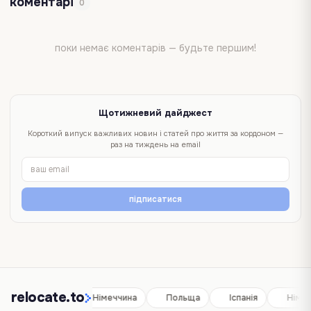
коментарі
0
поки немає коментарів — будьте першим!
Щотижневий дайджест
Короткий випуск важливих новин і статей про життя за кордоном —
раз на тиждень на email
підписатися
relocate.to
Іспанія
Німеччина
Польща
Іспанія
Німеч