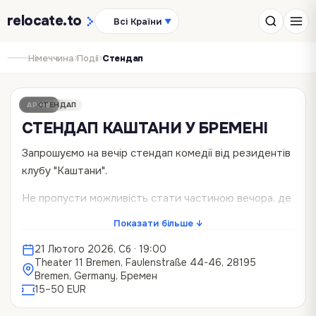
relocate
.to
Всі Країни
▼
›
›
Німеччина
Події
Стендап
АРХІВ
СТЕНДАП
СТЕНДАП КАШТАНИ У БРЕМЕНІ
Запрошуємо на вечір стендап комедії від резидентів
клубу "Каштани".
Не пропусти можливість стати частиною вечора, де
сміх лунає без упину, а кожна історія на сцені
Показати більше ↓
здається трохи твоєю. Наші коміки — це справжні
21 Лютого 2026, Сб
· 19:00
майстри гумору, які влучно жартують про життя,
Theater 11 Bremen, Faulenstraße 44-46, 28195
стосунки, роботу, і навіть про ті ситуації, які
Bremen, Germany, Бремен
здавались тобі знайомими до болю.
15–50 EUR
Це шоу — саме для тебе, якщо ти хочеш: -