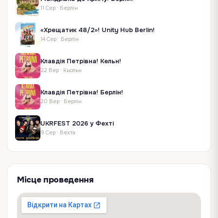
11 Сер
·
Берлін
«Хрещатик 48/2»! Unity Hub Berlin!
14 Сер
·
Берлін
Клавдія Петрівна! Кельн!
22 Вер
·
Кьольн
Клавдія Петрівна! Берлін!
20 Вер
·
Берлін
UKRFEST 2026 у Фехті
9 Сер
·
Вехта
Місце проведення