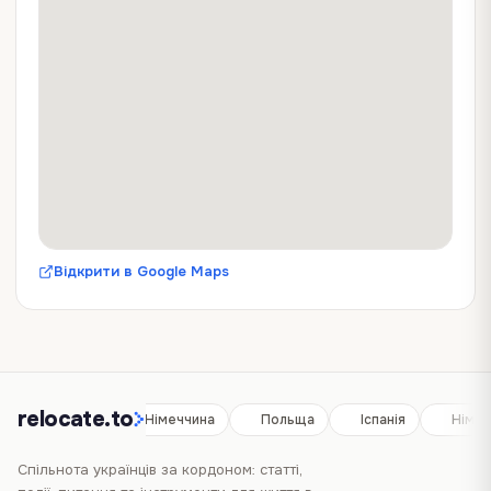
Відкрити в Google Maps
relocate.to
Іспанія
Німеччина
Польща
Іспанія
Німеч
Спільнота українців за кордоном: статті,