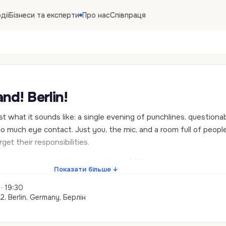
дії
Бізнеси та експерти
Про нас
Співпраця
nd! Berlin!
st what it sounds like: a single evening of punchlines, questiona
o much eye contact. Just you, the mic, and a room full of peopl
get their responsibilities.
, leave by morning. No second dates🙌🏽
Показати більше ↓
· 19:30
2, Berlin, Germany, Берлін
in Oranienburger Str. 32
@andrii_volkovintsev