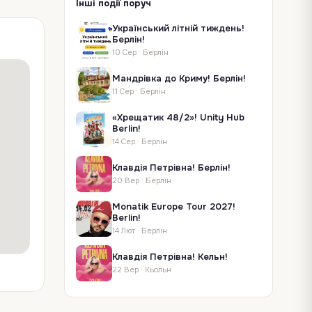
Інші події поруч
Український літній тиждень!
Берлін!
10 Сер
·
Берлін
Мандрівка до Криму! Берлін!
11 Сер
·
Берлін
«Хрещатик 48/2»! Unity Hub
Berlin!
14 Сер
·
Берлін
Клавдія Петрівна! Берлін!
20 Вер
·
Берлін
Monatik Europe Tour 2027!
Berlin!
14 Лют
·
Берлін
Клавдія Петрівна! Кельн!
22 Вер
·
Кьольн