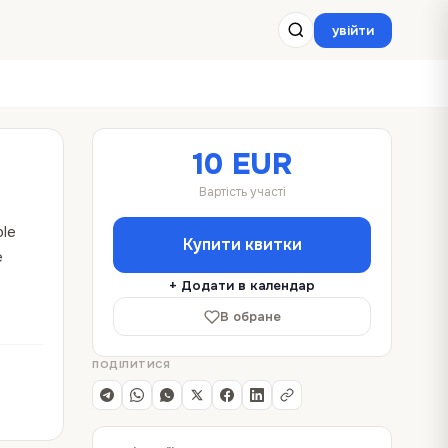
увійти
10 EUR
Вартість участі
ble
Купити квитки
e
+ Додати в календар
В обране
ПОДІЛИТИСЯ