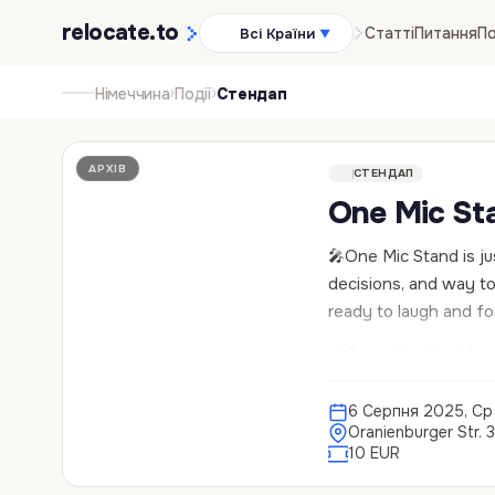
relocate
.to
Статті
Питання
По
Всі Країни
▼
›
›
Німеччина
Події
Стендап
АРХІВ
СТЕНДАП
One Mic Sta
🎤One Mic Stand is ju
decisions, and way to
ready to laugh and for
🩹Come for the jokes
⏰06.08, 19.30
6 Серпня 2025, Ср
Oranienburger Str. 3
📍@artcitypeople_berl
10 EUR
entry: 10€ 🕺🏻host: 