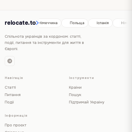
relocate.to
Іспанія
Німеччина
Польща
Іспанія
Німеч
Спільнота українців за кордоном: статті,
події, питання та інструменти для життя в
Європі.
Навігація
Інструменти
Статті
Країни
Питання
Пошук
Події
Підтримай Україну
Інформація
Про проєкт