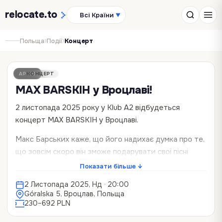
relocate
.to
Всі Країни
▼
›
›
Польща
Події
Концерт
АРХІВ
КОНЦЕРТ
MAX BARSKIH у Вроцлаві!
2 листопада 2025 року у Klub A2 відбудеться
концерт MAX BARSKIH у Вроцлаві.
Макс Барських каже, що його надихає думка про те,
що зовсім скоро він зможе подарувати свої пісні
шанувальникам наживо. Популярний український
Показати більше ↓
співак вирушає у великий тур США, Канадою та
2 Листопада 2025, Нд
· 20:00
Європою. “Ця нова подорож - не про міста й країни.
Góralska 5, Вроцлав, Польща
Ця подорож - до тебе!”, - звертається MAX BARSKIH
230–692 PLN
до кожного зі своїх фанатів.