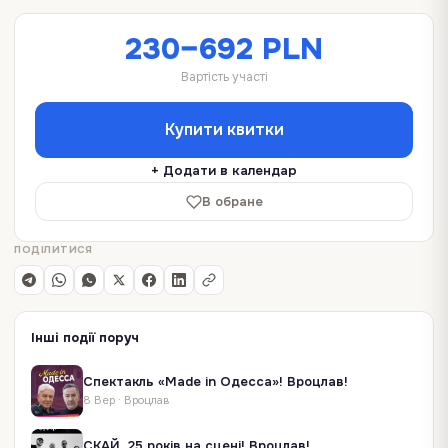
230–692 PLN
Вартість участі
Купити квитки
+ Додати в календар
В обране
ПОДІЛИТИСЯ
Інші події поруч
Спектакль «Made in Одесса»! Вроцлав!
8 Вер
·
Вроцлав
СКАЙ. 25 років на сцені! Вроцлав!