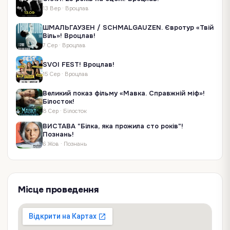
13 Вер
·
Вроцлав
ШМАЛЬГАУЗЕН / SCHMALGAUZEN. Євротур «Твій
Віль»! Вроцлав!
7 Сер
·
Вроцлав
SVOI FEST! Вроцлав!
15 Сер
·
Вроцлав
Великий показ фільму «Мавка. Справжній міф»!
Білосток!
8 Сер
·
Білосток
ВИСТАВА "Білка, яка прожила сто років"!
Познань!
6 Жов
·
Познань
Місце проведення