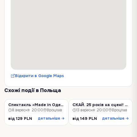
Відкрити в Google Maps
Схожі події
в Польща
Спектакль «Made in Одесса»! Вроцлав!
СКАЙ. 25 років на сцені! Вроцлав!
КОНЦЕРТ
КОНЦЕРТ
8 вересня
· 20:00
Вроцлав
13 вересня
· 20:00
Вроцлав
від 129 PLN
від 149 PLN
детальніше →
детальніше →