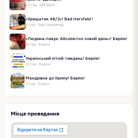
23 Сер
·
ДРЕЗДЕН
«Хрещатик 48/2»! Bad Hersfeld !
8 Сер
·
Бад-Херсфельд
«Людина-павук: Абсолютно новий день»! Берлін!
14 Сер
·
Берлін
Український літній тиждень! Берлін!
10 Сер
·
Берлін
Мандрівка до Криму! Берлін!
11 Сер
·
Берлін
Місце проведення