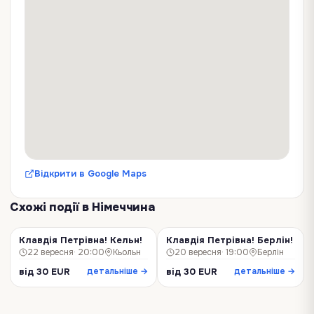
Відкрити в Google Maps
Схожі події
в Німеччина
Клавдія Петрівна! Кельн!
Клавдія Петрівна! Берлін!
КОНЦЕРТ
КОНЦЕРТ
22 вересня
· 20:00
Кьольн
20 вересня
· 19:00
Берлін
від 30 EUR
від 30 EUR
детальніше →
детальніше →