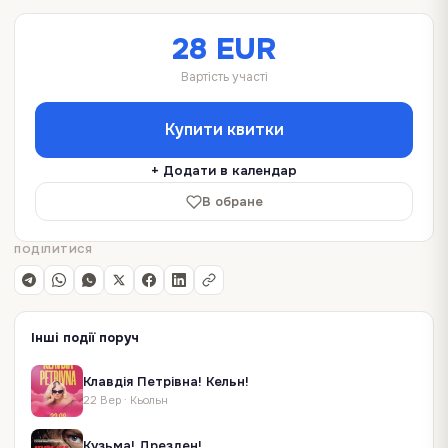
до глибокої меланхолії.
28 EUR
Вартість участі
Купити квитки
+ Додати в календар
В обране
ПОДІЛИТИСЯ
Інші події поруч
Клавдія Петрівна! Кельн!
22 Вер
·
Кьольн
Кузьма! Дрезден!