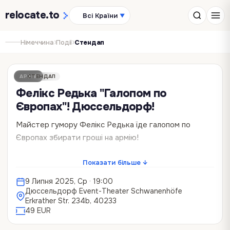
relocate
.to
Всі Країни
▼
›
›
Німеччина
Події
Стендап
АРХІВ
СТЕНДАП
Фелікс Редька "Галопом по
Європах"! Дюссельдорф!
Майстер гумору Фелікс Редька їде галопом по
Європах збирати гроші на армію!
В програмі жарти яких ще немає на ютубі: про
Показати більше ↓
ведення весіль, одруження в 20 років, дідуся з Нігерії
9 Липня 2025, Ср
· 19:00
і багато іншого.
Дюссельдорф Event-Theater Schwanenhöfe
Erkrather Str. 234b, 40233
Тривалість концерту — 90 хвилин. Вікових обмежень
49 EUR
— немає, нецензурна лексика — є.