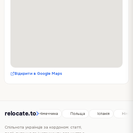
Відкрити в Google Maps
relocate.to
Іспанія
Німеччина
Польща
Іспанія
Німеч
Спільнота українців за кордоном: статті,