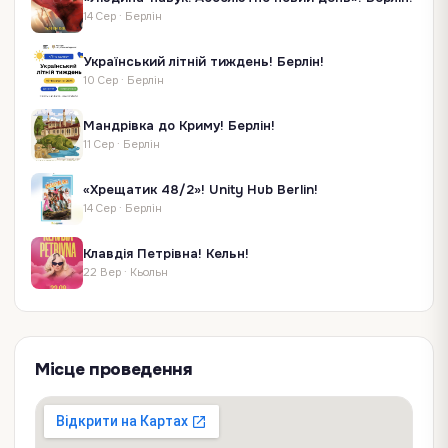
14 Сер
·
Берлін
Український літній тиждень! Берлін!
10 Сер
·
Берлін
Мандрівка до Криму! Берлін!
11 Сер
·
Берлін
«Хрещатик 48/2»! Unity Hub Berlin!
14 Сер
·
Берлін
Клавдія Петрівна! Кельн!
22 Вер
·
Кьольн
Місце проведення