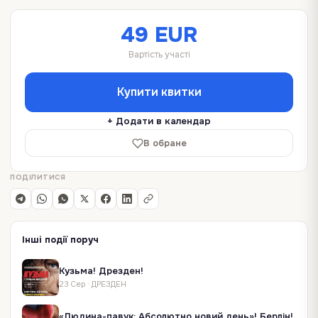
Чекаємо на Вас в Словакії, Чехії, Австрії, Нідерландах,
Німеччині і Польщі.
49 EUR
Вартість участі
Купити квитки
+ Додати в календар
В обране
ПОДІЛИТИСЯ
Інші події поруч
Кузьма! Дрезден!
23 Сер
·
ДРЕЗДЕН
«Людина-павук: Абсолютно новий день»! Берлін!