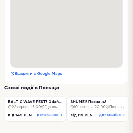
Відкрити в Google Maps
Схожі події
в Польща
BALTIC WAVE FEST! Gdańsk!
SHUMEI! Познань!
КОНЦЕРТ
КОНЦЕРТ
22 серпня
· 16:00
Гданськ
10 вересня
· 20:00
Познань
від 149 PLN
від 119 PLN
детальніше →
детальніше →