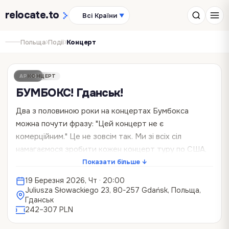
relocate
.to
Всі Країни
▼
›
›
Польща
Події
Концерт
АРХІВ
КОНЦЕРТ
БУМБОКС! Гданськ!
Два з половиною роки на концертах Бумбокса
можна почути фразу: "Цей концерт не є
комерційним." Це не зовсім так. Ми зі всіх сіл
намагаємося зробити кожен концерт туру по США,
по Европі, по Канаді, по Великобританії, да скрізь,
Показати більше ↓
максимально прибутковим. Намагаємося не тільки
19 Березня 2026, Чт
· 20:00
потужно зіграти, але зібрати якомога більше грошей.
Juliusza Słowackiego 23, 80-257 Gdańsk, Польща,
Це наша скромна місія - через Фонд Андрія
Гданськ
242–307 PLN
Хливнюка забезпечить Сили Оборони України
необхідними речами. Виконання якої можливо