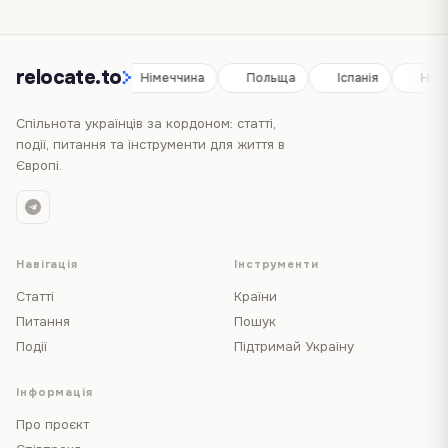
relocate.to
Іспанія
Німеччина
Польща
Іспанія
Німе
Спільнота українців за кордоном: статті,
події, питання та інструменти для життя в
Європі.
Навігація
Інструменти
Статті
Країни
Питання
Пошук
Події
Підтримай Україну
Інформація
Про проєкт