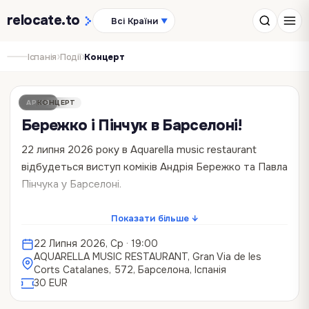
relocate
.to
Всі Країни
▼
›
›
Іспанія
Події
Концерт
АРХІВ
КОНЦЕРТ
Бережко і Пінчук в Барселоні!
22 липня 2026 року в Aquarella music restaurant
відбудеться виступ коміків Андрія Бережко та Павла
Пінчука у Барселоні.
Готові до комедійного експерименту без жодних
Показати більше ↓
сценаріїв? Липневе стендап-шоу від Паші Пінчука та
22 Липня 2026, Ср
· 19:00
Андрія Бережка залучить кожного присутнього до
AQUARELLA MUSIC RESTAURANT, Gran Via de les
створення гумору в реальному часі. Жодних бар'єрів
Corts Catalanes, 572, Барселона, Іспанія
чи офіціозу — лише повний інтерактив, вайб затишної
30 EUR
домашньої вечірки та жарти, що не повторюються!