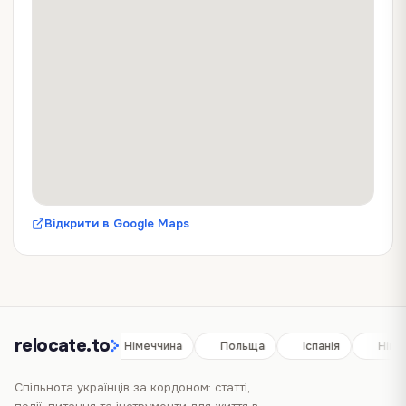
Відкрити в Google Maps
relocate.to
Іспанія
Німеччина
Польща
Іспанія
Німе
Спільнота українців за кордоном: статті,