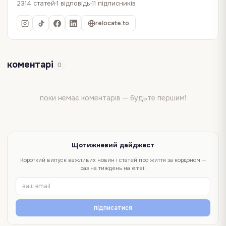
2314 статей
1 відповідь
11 підписників
relocate.to
коментарі
0
поки немає коментарів — будьте першим!
Щотижневий дайджест
Короткий випуск важливих новин і статей про життя за кордоном —
раз на тиждень на email
підписатися