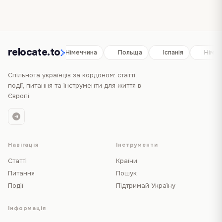
relocate.to
Іспанія
Німеччина
Польща
Іспанія
Німеч
Спільнота українців за кордоном: статті,
події, питання та інструменти для життя в
Європі.
Навігація
Інструменти
Статті
Країни
Питання
Пошук
Події
Підтримай Україну
Інформація