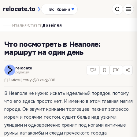
relocate
.to
Всі Країни
▼
›
›
Италия
Статті
Дозвілля
Что посмотреть в Неаполе:
маршрут на один день
relocate
3
0
редакція
3 місяці тому
3 хв
338
В Неаполе не нужно искать идеальный порядок, потому
что его здесь просто нет. И именно в этом главная магия
города. Он звучит криками торговцев, пахнет эспрессо,
морем и горячим тестом, сушит белье над узкими
улицами и одновременно хранит под ногами античные
руины, катакомбы и следы греческого города,