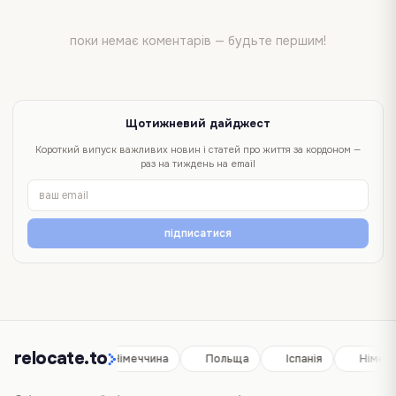
поки немає коментарів — будьте першим!
Щотижневий дайджест
Короткий випуск важливих новин і статей про життя за кордоном —
раз на тиждень на email
підписатися
relocate.to
Іспанія
Німеччина
Польща
Іспанія
Німечч