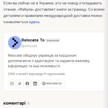
Если вы сейчас не в Украине, это не повод откладывать
чтение. «Фабула» доставляет книги за границу. Со всеми
деталями и правилами международной доставки можно
ознакомиться
здесь
.
Relocate To
редакція
@relocate
Relocate об`єднує українців за кордоном,
допомагаючи з адаптацією та надаючи важливу
інформацію та інші можливості.
2314 статей
1 відповідь
11 підписників
relocate.to
коментарі
0