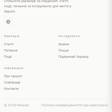
Спільнота українців за кордоном: статті,
події, питання та інструменти для життя в
Європі.
Навігація
Інструменти
Статті
Країни
Питання
Пошук
Події
Підтримай Україну
Інформація
Про проєкт
Співпраця
Контакти
© 2026 Relocate
Політика конфіденційності
Угода користувача