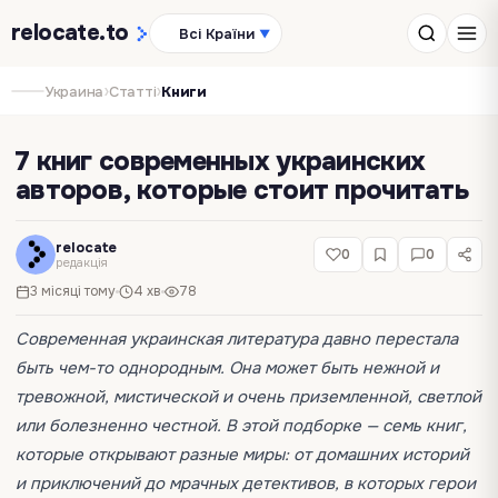
relocate
.to
Всі Країни
▼
›
›
Украина
Статті
Книги
7 книг современных украинских
авторов, которые стоит прочитать
relocate
0
0
редакція
3 місяці тому
4 хв
78
Современная украинская литература давно перестала
быть чем-то однородным. Она может быть нежной и
тревожной, мистической и очень приземленной, светлой
или болезненно честной. В этой подборке — семь книг,
которые открывают разные миры: от домашних историй
и приключений до мрачных детективов, в которых герои