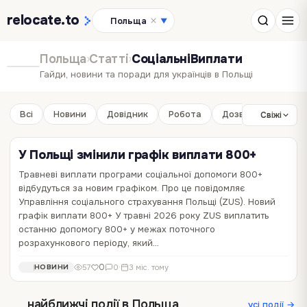
relocate
.to
Польща
▼
Польща
›
Статті
›
СоціальніВиплати
Гайди, новини та поради для українців в Польщі
Всі
Новини
Довідник
Робота
Дозвілля
Бізне
Свіжі
У Польщі змінили графік виплати 800+
Травневі виплати програми соціальної допомоги 800+
відбудуться за новим графіком. Про це повідомляє
Майже 2 тис.злотих: у Польщі розпочали
Управління соціального страхування Польщі (ZUS). Новий
виплачувати 13 пенсію
графік виплати 800+ У травні 2026 року ZUS виплатить
останню допомогу 800+ у межах поточного
З 1 квітня у Польщі розпочалася виплата тринадцятої пенсії, у
розрахункового періоду, який…
перший день кошти отримають понад 844 тисячі осіб, повідомляє
In Poland . Підтримка пенсіонерів: що відомо про додаткову
0
69
0
·
4 міс. тому
НОВИНИ
0
57
0
·
3 міс. тому
НОВИНИ
виплату З 1 квітня 2026 року в Польщі стартувала виплата так
званої тринадцятої пенсії —…
найближчі події в Польща
усі події →