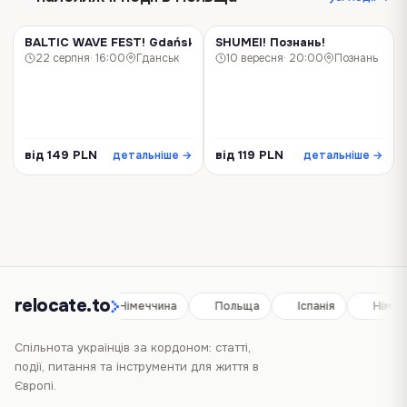
BALTIC WAVE FEST! Gdańsk!
SHUMEI! Познань!
КОНЦЕРТ
КОНЦЕРТ
22 серпня
· 16:00
Гданськ
10 вересня
· 20:00
Познань
від 149 PLN
від 119 PLN
детальніше →
детальніше →
relocate.to
Іспанія
Німеччина
Польща
Іспанія
Німеч
Спільнота українців за кордоном: статті,
події, питання та інструменти для життя в
Європі.