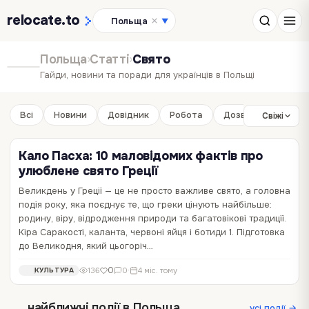
relocate
.to
Польща
▼
Польща
›
Статті
›
Свято
Гайди, новини та поради для українців в Польщі
Всі
Новини
Довідник
Робота
Дозвілля
Бізне
Свіжі
Кало Пасха: 10 маловідомих фактів про
улюблене свято Греції
Великдень у Греції — це не просто важливе свято, а головна
подія року, яка поєднує те, що греки цінують найбільше:
родину, віру, відродження природи та багатовікові традиції.
Кіра Саракості, каланта, червоні яйця і ботиди 1. Підготовка
до Великодня, який цьогоріч…
0
136
0
·
4 міс. тому
КУЛЬТУРА
найближчі події в Польща
усі події →