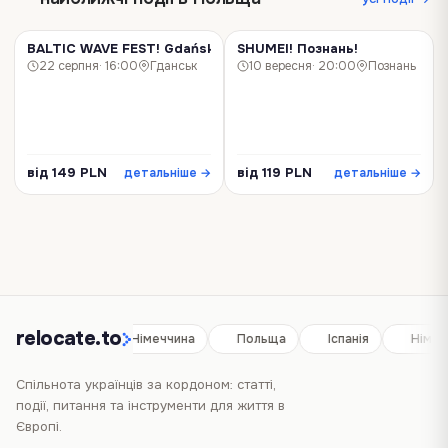
BALTIC WAVE FEST! Gdańsk!
SHUMEI! Познань!
КОНЦЕРТ
КОНЦЕРТ
22 серпня
· 16:00
Гданськ
10 вересня
· 20:00
Познань
від 149 PLN
від 119 PLN
детальніше →
детальніше →
relocate.to
Іспанія
Німеччина
Польща
Іспанія
Німеч
Спільнота українців за кордоном: статті,
події, питання та інструменти для життя в
Європі.