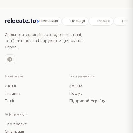
relocate.to
Іспанія
Німеччина
Польща
Іспанія
Німеч
Спільнота українців за кордоном: статті,
події, питання та інструменти для життя в
Європі.
Навігація
Інструменти
Статті
Країни
Питання
Пошук
Події
Підтримай Україну
Інформація
Про проєкт
Співпраця