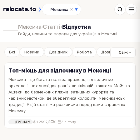
relocate
.to
Мексика
▼
Мексика
›
Статті
›
Відпустка
Гайди, новини та поради для українців в Мексиці
Всі
Новини
Довідник
Робота
Дозвілля
Бізне
Свіжі
Топ-місць для відпочинку в Мексиці
Мексика - це багата палітра вражень, від величних
археологічних знахідок давніх цивілізацій, таких як Майя та
Ацтеки, до безмежних пляжів, затишних курортів та
чарівних містечок, де збереглися колоритні мексиканські
традиції. У цій статті ми розкриємо перед вами справжню
Мексику…
1
1 259
0
·
3 р. тому
ТУРИЗМ