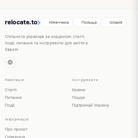
relocate.to
Іспанія
Німеччина
Польща
Іспанія
Н
Спільнота українців за кордоном: статті,
події, питання та інструменти для життя в
Європі.
Навігація
Інструменти
Статті
Країни
Питання
Пошук
Події
Підтримай Україну
Інформація
Про проєкт
Співпраця