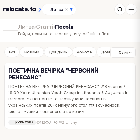
relocate
.to
Литва
▼
Литва
›
Статті
›
Поезія
Гайди, новини та поради для українців в Литві
Всі
Новини
Довідник
Робота
Дозвілля
Бізне
Свіжі
ПОЕТИЧНА ВЕЧІРКА "ЧЕРВОНИЙ
РЕНЕСАНС"
ПОЕТИЧНА ВЕЧІРКА "ЧЕРВОНИЙ РЕНЕСАНС" 📍8 червня /
19:00 Хост: Ukrainian Youth Group in Lithuania & Augustas Ir
Barbora 📌Спонтанне та неочікуване поєднання
українських поетів 20-х минулого століття і сучасності,
слова і музики, червоного з рожевим,…
7
742
0
·
2 р. тому
КУЛЬТУРА