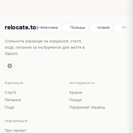
relocate.to
Іспанія
Німеччина
Польща
Іспанія
Німеч
Спільнота українців за кордоном: статті,
події, питання та інструменти для життя в
Європі.
Навігація
Інструменти
Статті
Країни
Питання
Пошук
Події
Підтримай Україну
Інформація
Про проєкт