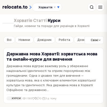
relocate
.to
Хорватія
▼
Хорватія
›
Статті
›
Курси
Гайди, новини та поради для українців в Хорватії
Всі
Новини
Довідник
Робота
Дозвілля
Бізне
Свіжі
Державна мова Хорватії: хорватська мова
та онлайн-курси для вивчення
Державна мова відіграє важливу роль у збереженні
національної ідентичності та сприяє порозумінню між
громадянами. Одна з цікавих тем для вивчення —
хорватська мова, яка є ключовим елементом хорватської
культури та ідентичності. Яка державна мова в Хорватії
Офіційною та державною…
0
1 190
0
·
3 р. тому
КУРСИ