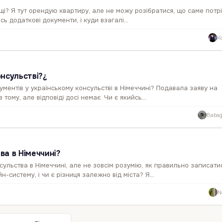
ьщі? Я тут орендую квартиру, але не можу розібратися, що саме потр
кісь додаткові документи, і куди взагалі…
K
онсульстві?¿
кументів у українському консульстві в Німеччині? Подавала заяву на
тому, але відповіді досі немає. Чи є якийсь…
Babag
ва в Німеччині?
сульства в Німеччині, але не зовсім розумію, як правильно записати
-систему, і чи є різниця залежно від міста? Я…
N