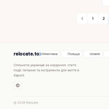
1
2
relocate.to
Іспанія
Німеччина
Польща
Іспанія
Спільнота українців за кордоном: статті,
події, питання та інструменти для життя в
Європі.
© 2026 Relocate