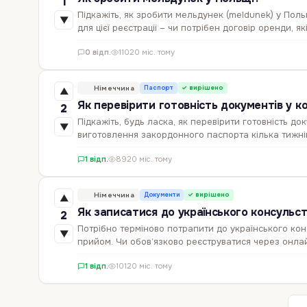
1
Підкажіть, як зробити мельдунек (meldunek) у Пол
▼
для цієї реєстрації – чи потрібен договір оренди, я
0 відп.
110
20 міс. тому
Німеччина
Паспорт
✓ вирішено
▲
Як перевірити готовність документів у к
2
Підкажіть, будь ласка, як перевірити готовність до
▼
виготовлення закордонного паспорта кілька тижнів 
1 відп.
89
20 міс. тому
Німеччина
Документи
✓ вирішено
▲
Як записатися до українського консульст
2
Потрібно терміново потрапити до українського кон
▼
прийом. Чи обов’язково реєструватися через онлайн
1 відп.
101
20 міс. тому