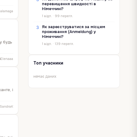
перевищення швидкості в
Німеччині?
alamaga
1 відп. · 99 перегл.
Як зареєструватися за місцем
3
проживання (Anmeldung) у
Німеччині?
му будь
1 відп. · 139 перегл.
Elenaaa
Топ учасники
немає даних
анте, і
SandraK