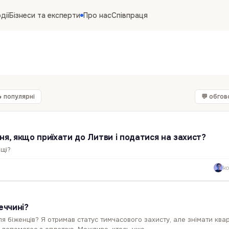
дії
Бізнеси та експерти
Про нас
Співпраця
 популярні
💬 обгов
ння, якщо приїхати до Литви і податися на захист?
ощі?
ko
еччині?
для біженців? Я отримав статус тимчасового захисту, але знімати ква