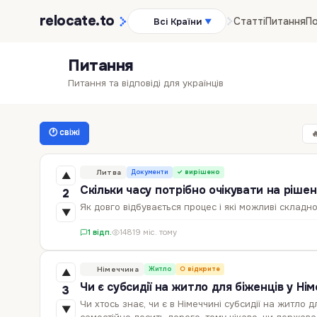
relocate
.to
Статті
Питання
По
Всі Країни
▼
Питання
Питання та відповіді для українців
🕐 свіжі

Литва
Документи
✓ вирішено
▲
Скільки часу потрібно очікувати на ріше
2
Як довго відбувається процес і які можливі складн
▼
1 відп.
148
19 міс. тому
Німеччина
Житло
○ відкрите
▲
Чи є субсидії на житло для біженців у Нім
3
Чи хтось знає, чи є в Німеччині субсидії на житло 
▼