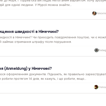
е до моря, і Торрев’єха виглядає непоганим варіантом. Хочу зрозумі
дій для однієї людини. У Мурсії можна знайти…
Yakovl
ищення швидкості в Німеччині?
дкості в Німеччині? Чи приходить повідомлення поштою, чи є можл
чай займає отримання штрафу після порушення.
Babag
я (Anmeldung) у Німеччині?
ся оформленням документів. Підкажіть, як правильно зареєструват
робити протягом 14 днів, як кажуть, і що робити, якщо…
Oleks