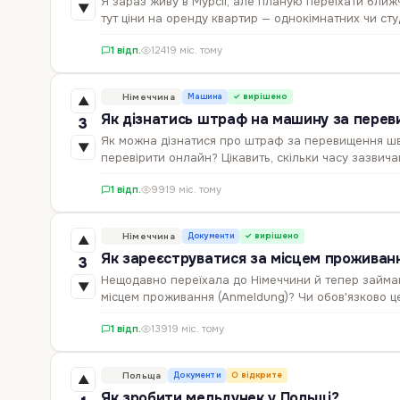
Я зараз живу в Мурсії, але планую переїхати ближч
▼
тут ціни на оренду квартир — однокімнатних чи сту
1 відп.
124
19 міс. тому
Німеччина
Машина
✓ вирішено
▲
Як дізнатись штраф на машину за перев
3
Як можна дізнатися про штраф за перевищення шви
▼
перевірити онлайн? Цікавить, скільки часу зазви
1 відп.
99
19 міс. тому
Німеччина
Документи
✓ вирішено
▲
Як зареєструватися за місцем проживанн
3
Нещодавно переїхала до Німеччини й тепер займаю
▼
місцем проживання (Anmeldung)? Чи обов'язково це 
1 відп.
139
19 міс. тому
Польща
Документи
○ відкрите
▲
Як зробити мельдунек у Польщі?