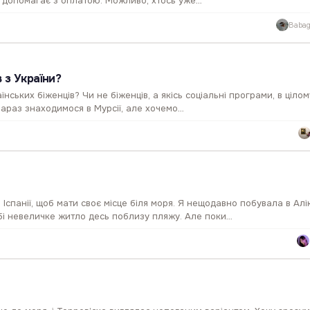
а допомагає з оплатою. Можливо, хтось уже…
Babag
 з України?
аїнських біженців? Чи не біженців, а якісь соціальні програми, в ціло
араз знаходимося в Мурсії, але хочемо…
спанії, щоб мати своє місце біля моря. Я нещодавно побувала в Алік
бі невеличке житло десь поблизу пляжу. Але поки…