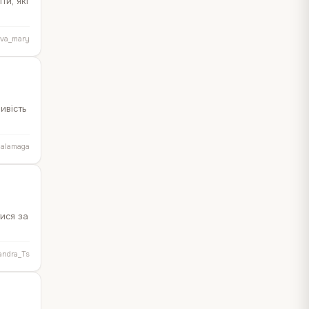
ти, які
eva_mary
ивість
alamaga
ися за
andra_Ts