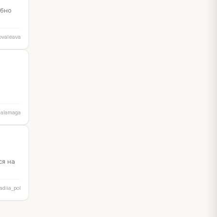
ібно
ovaleava
alamaga
ся на
adiia_pol