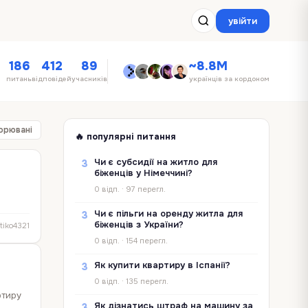
увійти
186
412
89
~8.8M
питань
відповідей
учасників
українців за кордоном
орювані
🔥 популярні питання
Чи є субсидії на житло для
3
біженців у Німеччині?
0 відп. · 97 перегл.
Чи є пільги на оренду житла для
3
біженців з України?
tiko4321
0 відп. · 154 перегл.
Як купити квартиру в Іспанії?
3
0 відп. · 135 перегл.
ртиру
Як дізнатись штраф на машину за
3