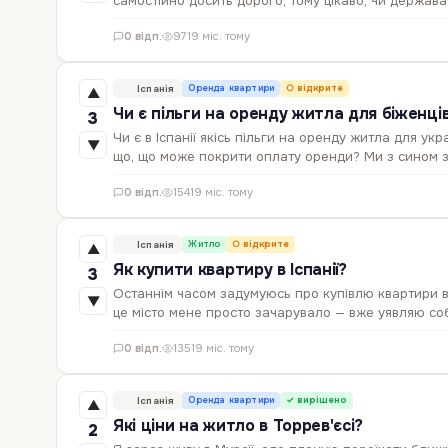
самостійно досить дорого, тому цікаво, чи держав
0 відп.
97
19 міс. тому
Іспанія
Оренда квартири
○ відкрите
▲
Чи є пільги на оренду житла для біженців
3
Чи є в Іспанії якісь пільги на оренду житла для укр
▼
що, що може покрити оплату оренди? Ми з сином з
0 відп.
154
19 міс. тому
Іспанія
Житло
○ відкрите
▲
Як купити квартиру в Іспанії?
3
Останнім часом задумуюсь про купівлю квартири в І
▼
це місто мене просто зачарувало — вже уявляю со
0 відп.
135
19 міс. тому
Іспанія
Оренда квартири
✓ вирішено
▲
Які ціни на житло в Торрев'єсі?
2