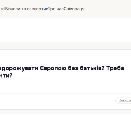
дії
Бізнеси та експерти
Про нас
Співпраця
подорожувати Європою без батьків? Треба
енти?
поділ