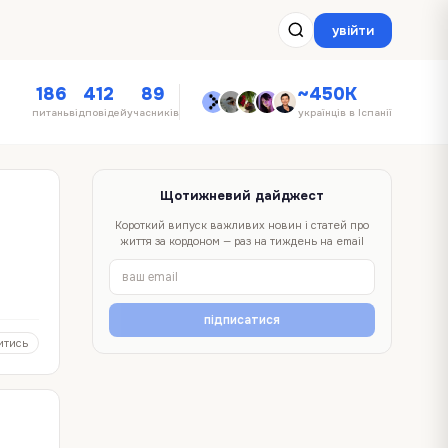
увійти
186
412
89
~450K
питань
відповідей
учасників
українців в Іспанії
Щотижневий дайджест
Короткий випуск важливих новин і статей про
життя за кордоном — раз на тиждень на email
підписатися
итись