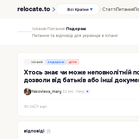
relocate
.to
Статті
Питання
По
Всі Країни
▼
›
›
Іспанія
Питання
Подорож
Питання та відповіді для українців в Іспанії
іспанія
подорож
діти
Хтось знає чи може неповнолітній 
дозволи від батьків або інші докум
Yakovleva_mary
·
32 міс. тому
★
1.2k
1 відп.
відповіді
(1)