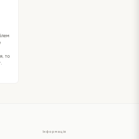
облем
е
я, то
.
Інформація