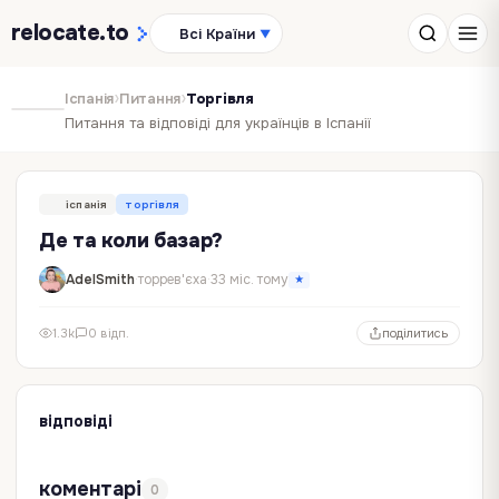
relocate
.to
Всі Країни
▼
›
›
Іспанія
Питання
Торгівля
Питання та відповіді для українців в Іспанії
іспанія
торгівля
Де та коли базар?
AdelSmith
·
торрев'єха
·
33 міс. тому
★
1.3k
0 відп.
поділитись
відповіді
коментарі
0