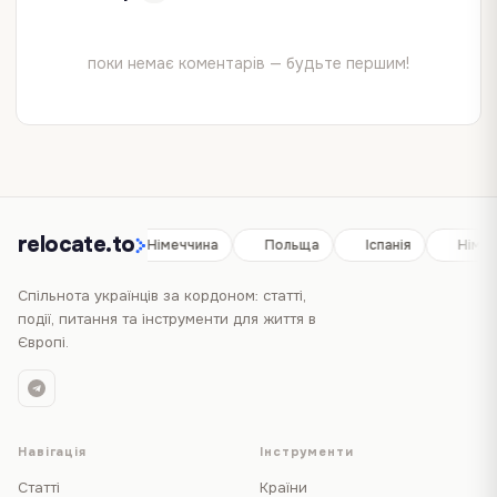
поки немає коментарів — будьте першим!
relocate.to
Іспанія
Німеччина
Польща
Іспанія
Німе
Спільнота українців за кордоном: статті,
події, питання та інструменти для життя в
Європі.
Навігація
Інструменти
Статті
Країни