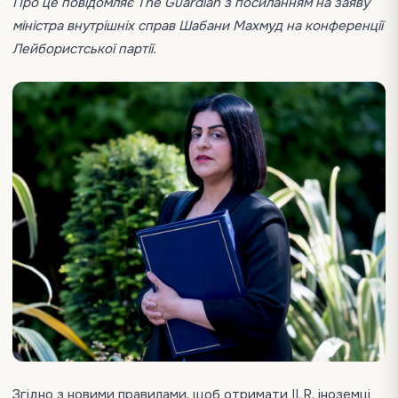
Про це повідомляє The Guardian з посиланням на заяву
міністра внутрішніх справ Шабани Махмуд на конференції
Лейбористської партії.
Згідно з новими правилами, щоб отримати ILR, іноземці