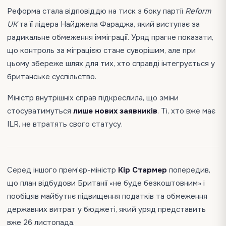
Реформа стала відповіддю на тиск з боку партії
Reform
UK
та її лідера Найджела Фараджа, який виступає за
радикальне обмеження імміграції. Уряд прагне показати,
що контроль за міграцією стане суворішим, але при
цьому збереже шлях для тих, хто справді інтегрується у
британське суспільство.
Міністр внутрішніх справ підкреслила, що зміни
стосуватимуться
лише нових заявників
. Ті, хто вже має
ILR, не втратять свого статусу.
Серед іншого прем’єр-міністр
Кір Стармер
попередив,
що план відбудови Британії «не буде безкоштовним» і
пообіцяв майбутнє підвищення податків та обмеження
державних витрат у бюджеті, який уряд представить
вже 26 листопада.