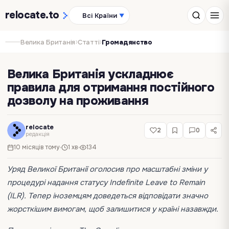
relocate
.to
Всі Країни
▼
›
›
Велика Британія
Статті
Громадянство
Велика Британія ускладнює
правила для отримання постійного
дозволу на проживання
relocate
2
0
редакція
10 місяців тому
1 хв
134
Уряд Великої Британії оголосив про масштабні зміни у
процедурі надання статусу Indefinite Leave to Remain
(ILR). Тепер іноземцям доведеться відповідати значно
жорсткішим вимогам, щоб залишитися у країні назавжди.