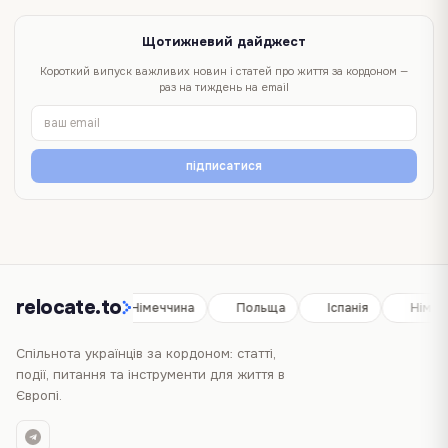
Щотижневий дайджест
Короткий випуск важливих новин і статей про життя за кордоном —
раз на тиждень на email
підписатися
relocate.to
Іспанія
Німеччина
Польща
Іспанія
Німеч
Спільнота українців за кордоном: статті,
події, питання та інструменти для життя в
Європі.