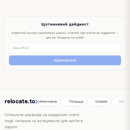
Щотижневий дайджест
Короткий випуск важливих новин і статей про життя за кордоном —
раз на тиждень на email
підписатися
relocate.to
Іспанія
Німеччина
Польща
Іспанія
Німеч
Спільнота українців за кордоном: статті,
події, питання та інструменти для життя в
Європі.