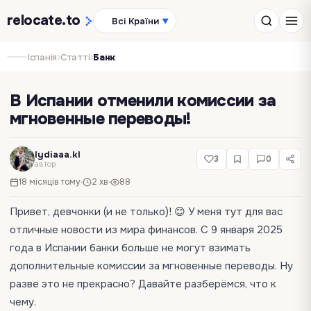
relocate
.to
Всі Країни
▼
›
›
Іспанія
Статті
Банк
В Испании отменили комиссии за
мгновенные переводы!
lydiaaa.kl
3
0
автор
18 місяців тому
2 хв
88
Привет, девчонки (и не только)! 😊 У меня тут для вас
отличные новости из мира финансов. С 9 января 2025
года в Испании банки больше не могут взимать
дополнительные комиссии за мгновенные переводы. Ну
разве это не прекрасно? Давайте разберёмся, что к
чему.