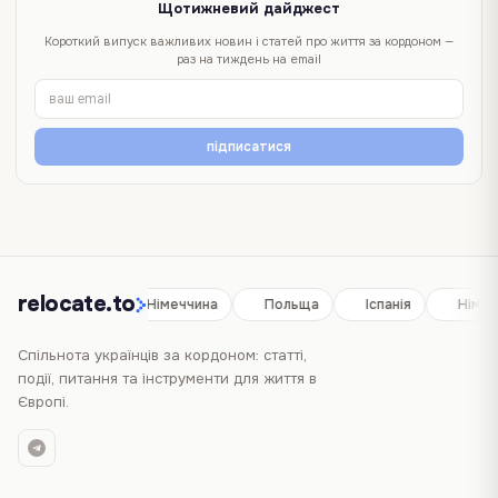
Щотижневий дайджест
Короткий випуск важливих новин і статей про життя за кордоном —
раз на тиждень на email
підписатися
relocate.to
Іспанія
Німеччина
Польща
Іспанія
Німеч
Спільнота українців за кордоном: статті,
події, питання та інструменти для життя в
Європі.