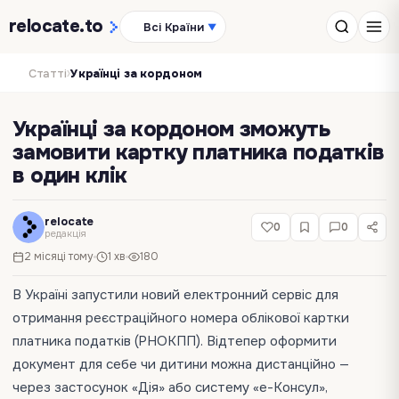
relocate
.to
Всі Країни
▼
›
Статті
Українці за кордоном
Українці за кордоном зможуть
замовити картку платника податків
в один клік
relocate
0
0
редакція
2 місяці тому
1 хв
180
В Україні запустили новий електронний сервіс для
отримання реєстраційного номера облікової картки
платника податків (РНОКПП). Відтепер оформити
документ для себе чи дитини можна дистанційно —
через застосунок «Дія» або систему «е-Консул»,