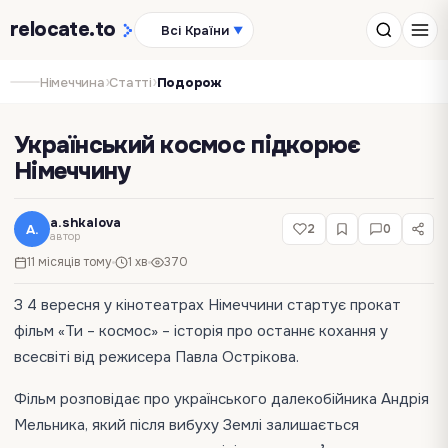
relocate
.to
Всі Країни
▼
›
›
Німеччина
Статті
Подорож
Український космос підкорює
Німеччину
a.shkalova
A.
2
0
автор
11 місяців тому
1 хв
370
З 4 вересня у кінотеатрах Німеччини стартує прокат
фільм «Ти – космос» – історія про останнє кохання у
всесвіті від режисера Павла Острікова.
Фільм розповідає про українського далекобійника Андрія
Мельника, який після вибуху Землі залишається