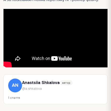
Anastsiia Shkalova
автор
AN
@a.shkalova
1 стаття