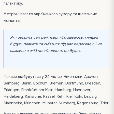
галактику.
У стрічці багато українського гумору та щемливих
моментів.
Як говорить сам режисер:
«Сподіваюсь, глядачі
будуть плакати та сміятися під час перегляду. І не
важливо в якій послідовності це буде».
Покази відбудуться у 24 містах Німеччини: Aachen,
Bamberg, Berlin, Bochum, Bremen, Dortmund, Dresden,
Erlangen, Frankfurt am Main, Hamburg, Hannover,
Heidelberg, Karlsruhe, Kassel, Kehl, Kiel, Köln, Leipzig,
Mannheim, München, Münster, Nürnberg, Regensburg, Trier.
А за посиланням можна переглянути трейлер фільму: