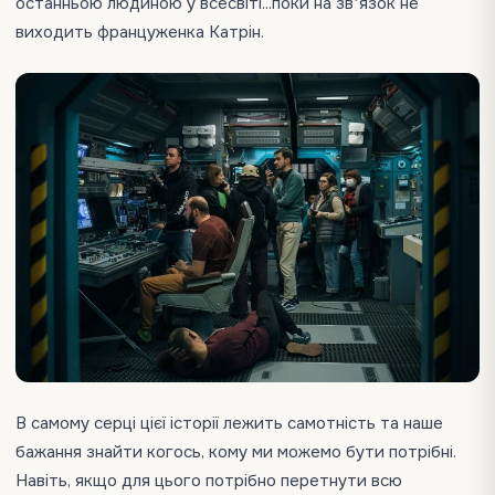
останньою людиною у всесвіті...поки на звʼязок не
виходить француженка Катрін.
В самому серці цієї історії лежить самотність та наше
бажання знайти когось, кому ми можемо бути потрібні.
Навіть, якщо для цього потрібно перетнути всю