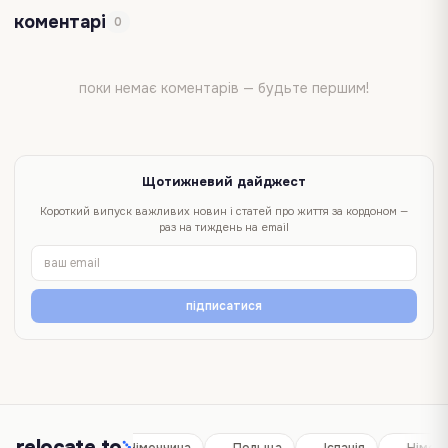
коментарі
0
поки немає коментарів — будьте першим!
Щотижневий дайджест
Короткий випуск важливих новин і статей про життя за кордоном —
раз на тиждень на email
підписатися
relocate.to
Іспанія
Німеччина
Польща
Іспанія
Німеч