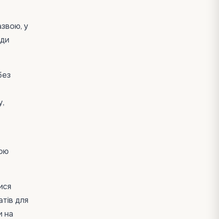
азвою, у
жди
без
у,
вою
ися
атів для
и на