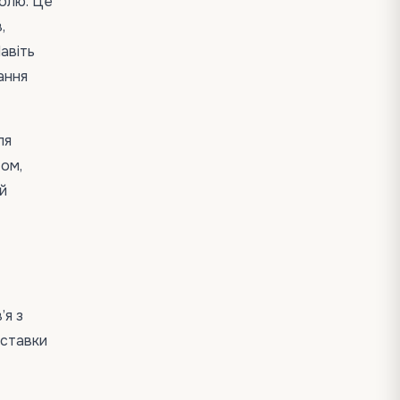
ролю. Це
,
Навіть
ання
ля
том,
й
’я з
оставки