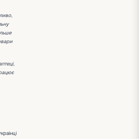
ливо,
льну
ільше
овари
птеці,
працює
країнці