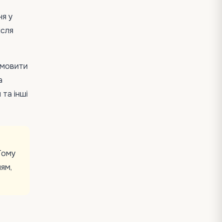
ня у
ісля
амовити
а
 та інші
Тому
ям,