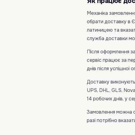
Як працює дос
Механіка замовлення
обрати доставку в Є
латиницею та вказа
служба доставки мо
Після оформлення за
сервіс працює за пе
днів після успішної о
Доставку виконують 
UPS, DHL, GLS, Nova
14 робочих днів, у с
Замовлення можна оф
разі потрібно вказат