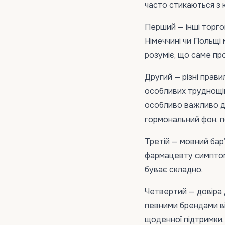
часто стикаються з 
Перший — інші торгов
Німеччині чи Польщі
розуміє, що саме про
Другий — різні правил
особливих труднощі
особливо важливо дл
гормональний фон, п
Третій — мовний бар
фармацевту симптом
буває складно.
Четвертий — довіра 
певними брендами віт
щоденної підтримки.