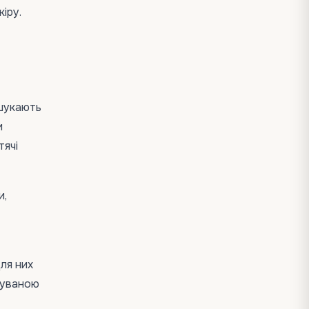
іру.
 шукають
и
тячі
и,
ля них
чуваною