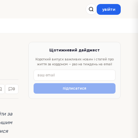
увійти
Щотижневий дайджест
Короткий випуск важливих новин і статей про
життя за кордоном — раз на тиждень на email
підписатися
0
ти за
іншим
тися