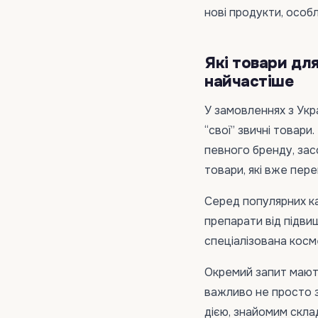
нові продукти, особл
Які товари дл
найчастіше
У замовленнях з Укр
“свої” звичні товар
певного бренду, зас
товари, які вже пер
Серед популярних ка
препарати від підвищ
спеціалізована косме
Окремий запит мають
важливо не просто з
дією, знайомим скла