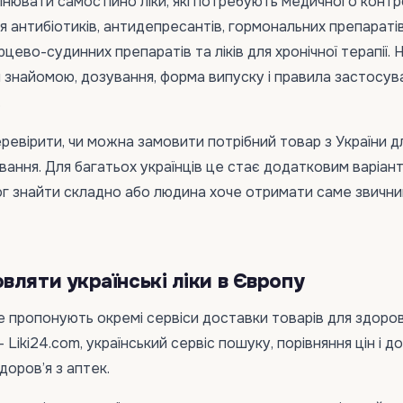
мінювати самостійно ліки, які потребують медичного конт
 антибіотиків, антидепресантів, гормональних препаратів
рцево-судинних препаратів та ліків для хронічної терапії. 
 знайомою, дозування, форма випуску і правила застосув
.
ревірити, чи можна замовити потрібний товар з України д
ання. Для багатьох українців це стає додатковим варіан
ог знайти складно або людина хоче отримати саме звични
вляти українські ліки в Європу
 пропонують окремі сервіси доставки товарів для здоров
— Liki24.com, український сервіс пошуку, порівняння цін і д
здоров’я з аптек.