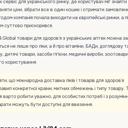
к сервіс для українського ринку, де користувач міг знайти
івняти ціни, зібрати все в один кошик і отримати замовлен
годом компанія почала виходити на європейські ринки, а п
м суттєво прискорився.
4.Global товари для здоров’я з українських аптек можна з
еться не лише про ліки, а й про вітаміни, БАДи, доглядову т
, дитячі товари, засоби гігієни, медичні вироби, зоотовари
го користування.
ти, що міжнародна доставка ліків і товарів для здоров’я
равил конкретної країни, митних обмежень і типу товару. 
я варто робити уважно, для особистих потреб і з розумінн
арати можуть бути доступні для ввезення.