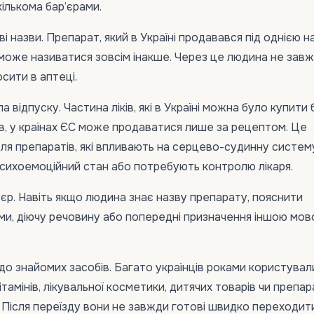
кількома бар’єрами.
і назви. Препарат, який в Україні продавався під однією н
 може називатися зовсім інакше. Через це людина не зав
сити в аптеці.
а відпуску. Частина ліків, які в Україні можна було купити 
в, у країнах ЄС може продаватися лише за рецептом. Це
я препаратів, які впливають на серцево-судинну систем
сихоемоційний стан або потребують контролю лікаря.
’єр. Навіть якщо людина знає назву препарату, пояснити
и, діючу речовину або попередні призначення іншою мо
до знайомих засобів. Багато українців роками користувал
амінів, лікувальної косметики, дитячих товарів чи препар
 Після переїзду вони не завжди готові швидко переходит