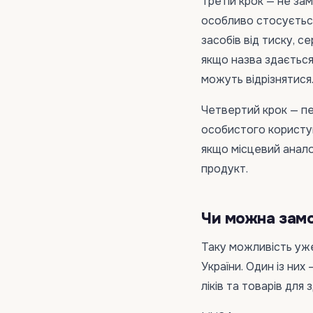
Третій крок — не за
особливо стосується
засобів від тиску, се
якщо назва здається
можуть відрізнятися
Четвертий крок — пе
особистого користув
якщо місцевий анал
продукт.
Чи можна замо
Таку можливість уже
України. Один із них 
ліків та товарів для 