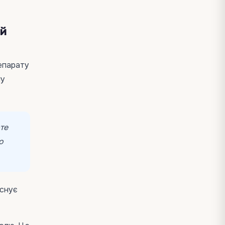
ій
епарату
чу
те
о
існує