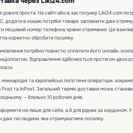
тавка через Liki24.com
 доволі проста. На сайті або в застосунку Liki24.com пот
С, додати в кошик потрібні товари, заповнити дані отрим
ти місцевий номер телефону країни отримання. Це важли
гла коректно обробити посилку.
мовлення потрібно повністю оплатити його онлайн, оскіл
редоплатою. Відправлення здійснюється протягом двох р
плати.
міжнародні та європейські логістичні оператори, зокрем
 Post та InPost. Загальний термін доставки може станов
ередньому — близько 10 робочих днів.
ормити не лише для себе, а й для рідних за кордоном. У
и дані тієї людини, яка отримуватиме посилку.