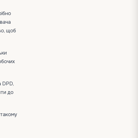
рібно
увача
во, щоб
ьки
обочих
а DPD,
ити до
 такому