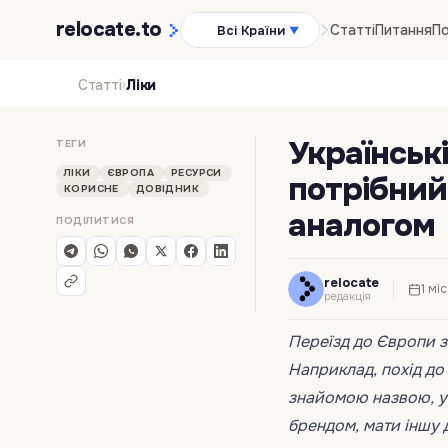
relocate
.to
Статті
Питання
По
Всі Країни
▼
›
Статті
Ліки
Українські
ТЕГИ
ЛІКИ
ЄВРОПА
РЕСУРСИ
потрібний
КОРИСНЕ
ДОВІДНИК
аналогом
ПОДІЛИТИСЯ
relocate
1 мі
редакція
Переїзд до Європи зм
Наприклад, похід до
знайомою назвою, у П
брендом, мати іншу 