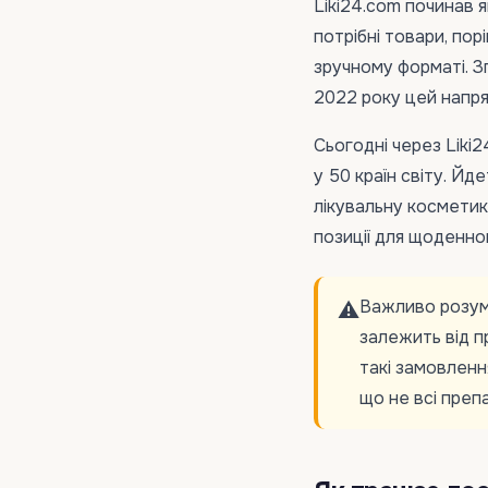
Liki24.com починав я
потрібні товари, пор
зручному форматі. З
2022 року цей напря
Сьогодні через Liki2
у 50 країн світу. Йд
лікувальну косметику
позиції для щоденно
Важливо розумі
⚠️
залежить від п
такі замовленн
що не всі преп