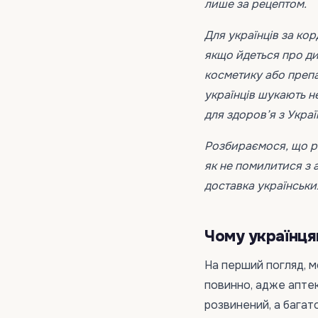
лише за рецептом.
Для українців за ко
якщо йдеться про дит
косметику або препа
українців шукають н
для здоров’я з Украї
Розбираємося, що ро
як не помилитися з 
доставка українськи
Чому українця
На перший погляд, м
повинно, адже апте
розвинений, а багато