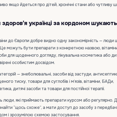
иво якщо йдеться про дітей, хронічні стани або чутливу шк
я здоров’я українці за кордоном шукають
аїни до Європи добре видно одну закономірність — люди
и. Це можуть бути препарати з конкретною назвою, вітамін
оби для щоденного догляду, лікувальна косметика або ди
евірені особистим досвідом.
тегорій — знеболювальні, засоби від застуди, антисептик
еного тиску, товари для суглобів і м’язів, вітаміни, БАДи,
тика, дитячі засоби та товари для постійної терапії.
 люди, які приймають препарати курсом або регулярно. Д
найти “щось схоже”, а мати доступ до засобу з передба
дом і зрозумілою схемою застосування.