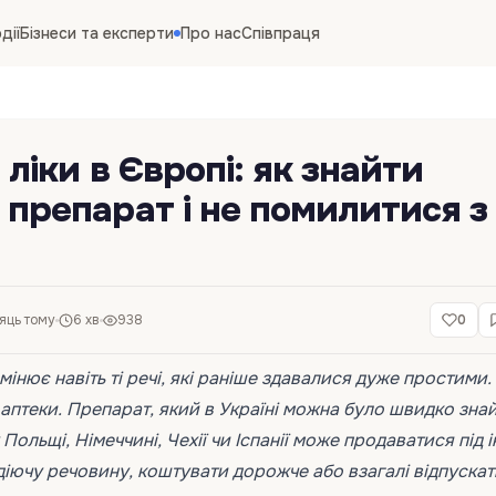
дії
Бізнеси та експерти
Про нас
Співпраця
 ліки в Європі: як знайти
 препарат і не помилитися з
сяць тому
6 хв
938
0
інює навіть ті речі, які раніше здавалися дуже простими.
 аптеки. Препарат, який в Україні можна було швидко знай
ольщі, Німеччині, Чехії чи Іспанії може продаватися під 
діючу речовину, коштувати дорожче або взагалі відпуска