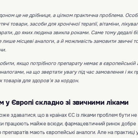
рдоном це не дрібниця, а цілком практична проблема. Особ
ячі товари, засоби для хронічної терапії, вітаміни, лікува
рати, до яких людина звикла роками. Саме тому дедалі б
е лише місцеві аналоги, а й можливість замовити звичні т
ни.
бити, якщо потрібного препарату немає в європейській а
аналогами, на що звертати увагу під час замовлення і як 
х товарів для здоров’я за кордон.
м у Європі складно зі звичними ліками
оже здаватися, що в країнах ЄС із ліками проблем бути не
ки працюють майже всюди, фармацевтичний ринок добре
 препаратів мають європейські аналоги. Але на практиці у