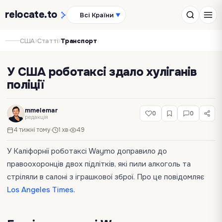
relocate
.to
Всі Країни
▼
›
›
США
Статті
Транспорт
У США роботаксі здало хуліганів
поліції
mmelemar
0
0
редакція
4 тижні тому
1 хв
49
У Каліфорнії роботаксі Waymo доправило до
правоохоронців двох підлітків, які пили алкоголь та
стріляли в салоні з іграшкової зброї. Про це повідомляє
Los Angeles Times.