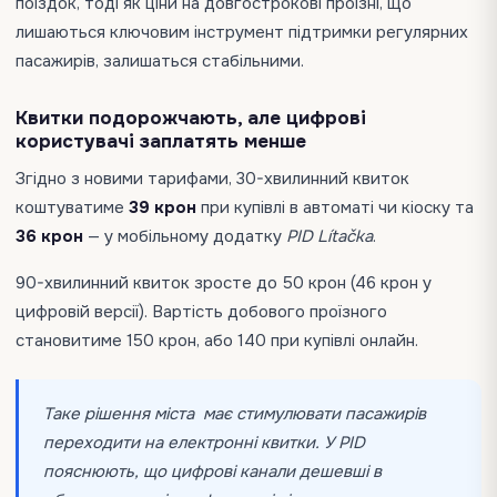
поїздок, тоді як ціни на довгострокові проїзні, що
лишаються ключовим інструмент підтримки регулярних
пасажирів, залишаться стабільними.
Квитки подорожчають, але цифрові
користувачі заплатять менше
Згідно з новими тарифами, 30-хвилинний квиток
коштуватиме
39 крон
при купівлі в автоматі чи кіоску та
36 крон
— у мобільному додатку
PID Lítačka
.
90-хвилинний квиток зросте до 50 крон (46 крон у
цифровій версії). Вартість добового проїзного
становитиме 150 крон, або 140 при купівлі онлайн.
Таке рішення міста має стимулювати пасажирів
переходити на електронні квитки. У PID
пояснюють, що цифрові канали дешевші в