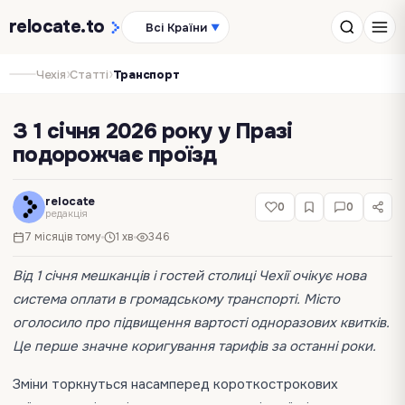
relocate
.to
Всі Країни
▼
›
›
Чехія
Статті
Транспорт
З 1 січня 2026 року у Празі
подорожчає проїзд
relocate
0
0
редакція
7 місяців тому
1 хв
346
Від 1 січня мешканців і гостей столиці Чехії очікує нова
система оплати в громадському транспорті. Місто
оголосило про підвищення вартості одноразових квитків.
Це перше значне коригування тарифів за останні роки.
Зміни торкнуться насамперед короткострокових