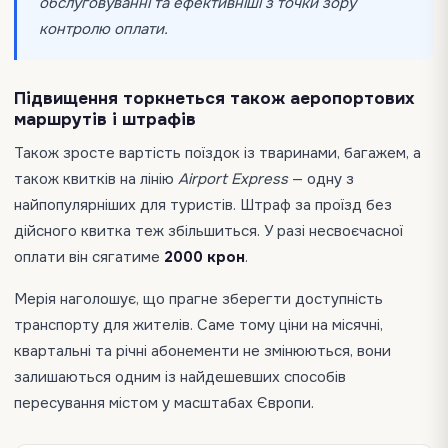
обслуговуванні та ефективніші з точки зору
контролю оплати.
Підвищення торкнеться також аеропортових
маршрутів і штрафів
Також зросте вартість поїздок із тваринами, багажем, а
також квитків на лінію
Airport Express
— одну з
найпопулярніших для туристів. Штраф за проїзд без
дійсного квитка теж збільшиться. У разі несвоєчасної
оплати він сягатиме
2000 крон
.
Мерія наголошує, що прагне зберегти доступність
транспорту для жителів. Саме тому ціни на місячні,
квартальні та річні абонементи не змінюються, вони
залишаються одним із найдешевших способів
пересування містом у масштабах Європи.