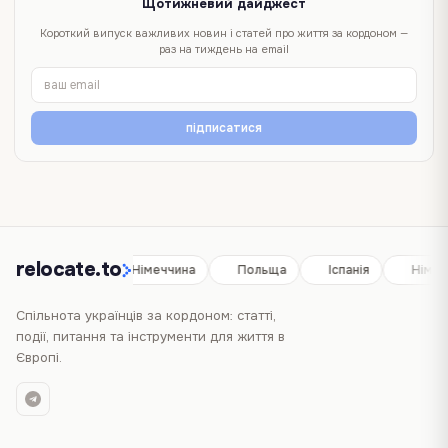
Щотижневий дайджест
Короткий випуск важливих новин і статей про життя за кордоном —
раз на тиждень на email
підписатися
relocate.to
Іспанія
Німеччина
Польща
Іспанія
Німеч
Спільнота українців за кордоном: статті,
події, питання та інструменти для життя в
Європі.