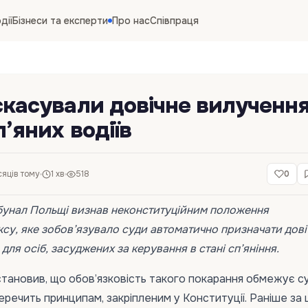
дії
Бізнеси та експерти
Про нас
Співпраця
скасували довічне вилученн
’яних водіїв
сяців тому
1 хв
518
0
бунал Польщі визнав неконституційним положення
су, яке зобов’язувало суди автоматично призначати дові
для осіб, засуджених за керування в стані сп’яніння.
остановив, що обов’язковість такого покарання обмежує с
перечить принципам, закріпленим у Конституції. Раніше за