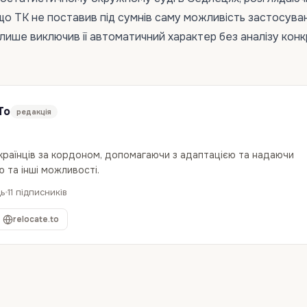
, що TK не поставив під сумнів саму можливість застосува
а лише виключив її автоматичний характер без аналізу кон
To
редакція
українців за кордоном, допомагаючи з адаптацією та надаючи
 та інші можливості.
дь
11 підписників
relocate.to