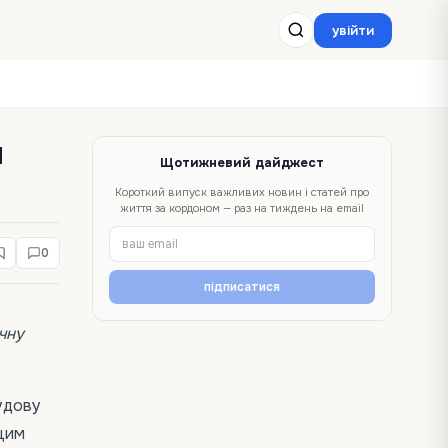
увійти
я
Щотижневий дайджест
Короткий випуск важливих новин і статей про
життя за кордоном — раз на тиждень на email
0
підписатися
чну
удову
 цим