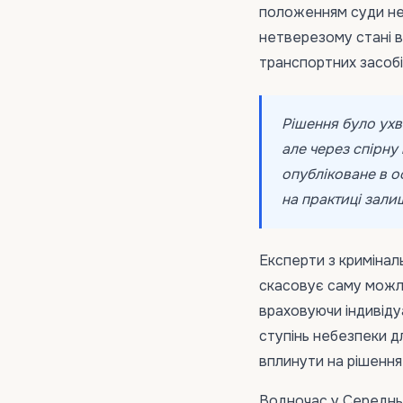
положенням суди не
нетверезому стані в
транспортних засобі
Рішення було ухв
але через спірну
опубліковане в о
на практиці зал
Експерти з кримінал
скасовує саму можли
враховуючи індивідуа
ступінь небезпеки д
вплинути на рішення
Водночас у Середнь