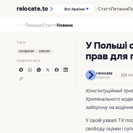
relocate
.to
Статті
Питання
По
Всі Країни
▼
›
›
Польща
Статті
Новини
У Польші 
ТЕГИ
НОВИНИ
ЗМІНИ
прав для п
ПОДІЛИТИСЯ
relocate
6 мі
редакція
Конституційний три
Кримінального кодек
заборону на водіння 
У своїй ухвалі TK п
свободу оцінки і су