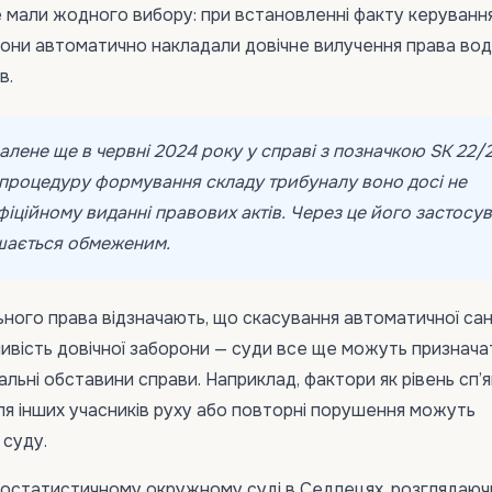
 мали жодного вибору: при встановленні факту керуванн
они автоматично накладали довічне вилучення права вод
в.
алене ще в червні 2024 року у справі з позначкою SK 22/2
 процедуру формування складу трибуналу воно досі не
фіційному виданні правових актів. Через це його застосу
ишається обмеженим.
ьного права відзначають, що скасування автоматичної санк
вість довічної заборони — суди все ще можуть призначати
льні обставини справи. Наприклад, фактори як рівень сп’я
ля інших учасників руху або повторні порушення можуть
 суду.
остатистичному окружному суді в Седлецях, розглядаюч