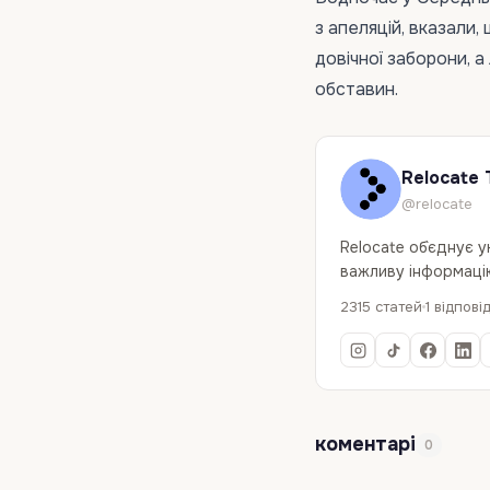
з апеляцій, вказали
довічної заборони, 
обставин.
Relocate 
@relocate
Relocate об`єднує 
важливу інформацію
2315 статей
1 відпові
коментарі
0