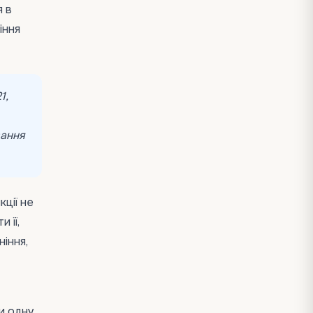
я в
іння
1,
вання
ції не
 її,
ніння,
и одну