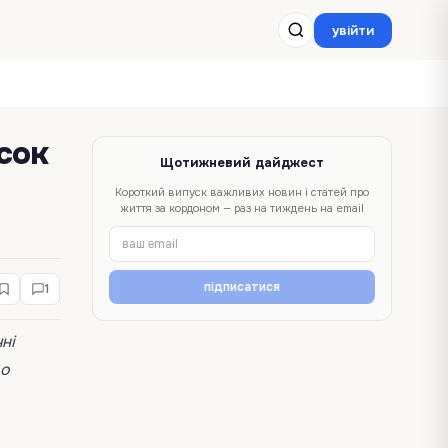
увійти
сок
Щотижневий дайджест
Короткий випуск важливих новин і статей про
життя за кордоном — раз на тиждень на email
підписатися
1
ні
во