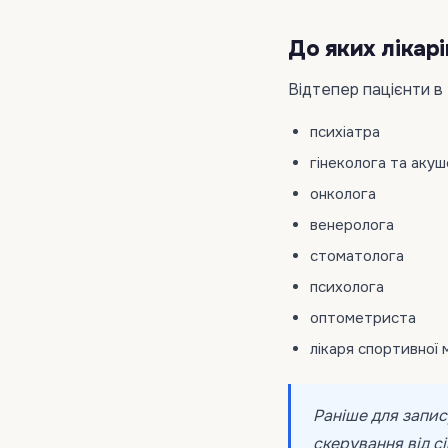
До яких лікар
Відтепер пацієнти в
психіатра
гінеколога та аку
онколога
венеролога
стоматолога
психолога
оптометриста
лікаря спортивної
Раніше для запис
скерування від с