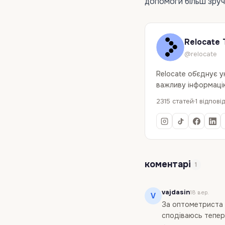
допомоги більш зруч
Relocate 
@relocate
Relocate об`єднує 
важливу інформацію
2315 статей
1 відпові
коментарі
1
vajdasin
18 вер.
V
За оптометриста 
сподіваюсь тепер