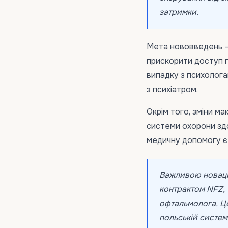
затримки.
Мета нововведень —
прискорити доступ п
випадку з психолога
з психіатром.
Окрім того, зміни м
системи охорони здо
медичну допомогу є
Важливою новаціє
контрактом NFZ,
офтальмолога. Це
польській систем