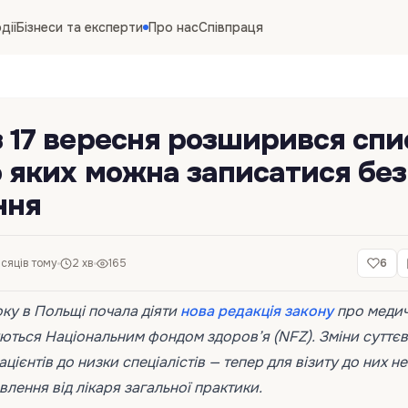
дії
Бізнеси та експерти
Про нас
Співпраця
з 17 вересня розширився спи
до яких можна записатися без
ння
ісяців тому
2 хв
165
6
оку в Польщі почала діяти
нова редакція закону
про медич
ються Національним фондом здоров’я (NFZ). Зміни суттє
ієнтів до низки спеціалістів — тепер для візиту до них не
лення від лікаря загальної практики.