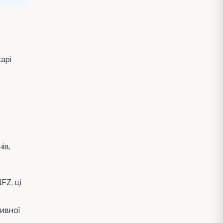
арі
ів,
FZ, ці
ивної