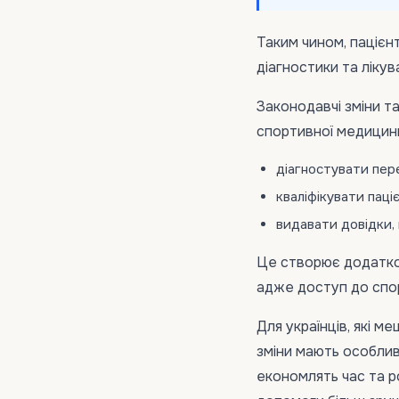
Таким чином, пацієн
діагностики та лікув
Законодавчі зміни т
спортивної медицин
діагностувати пере
кваліфікувати паці
видавати довідки, 
Це створює додаткові
адже доступ до спор
Для українців, які 
зміни мають особли
економлять час та р