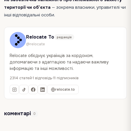
території чи об’єкта
— зокрема власники, управителі чи
інші відповідальні особи.
Relocate To
редакція
@relocate
Relocate об`єднує українців за кордоном,
допомагаючи з адаптацією та надаючи важливу
інформацію та інші можливості.
2314 статей
1 відповідь
11 підписників
relocate.to
коментарі
0