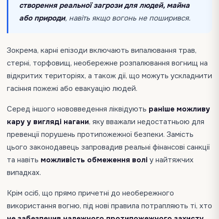
створення реальної загрози для людей, майна
або природи
, навіть якщо вогонь не поширився.
Зокрема, карні епізоди включають випалювання трав,
стерні, торфовищ, необережне розпалювання вогнищ на
відкритих територіях, а також дії, що можуть ускладнити
гасіння пожежі або евакуацію людей.
Серед іншого нововведення ліквідують
раніше можливу
кару у вигляді нагани
, яку вважали недостатньою для
превенції порушень протипожежної безпеки. Замість
цього законодавець запровадив реальні фінансові санкції
та навіть
можливість обмеження волі
у найтяжчих
випадках.
Крім осіб, що прямо причетні до необережного
використання вогню, під нові правила потрапляють ті, хто
не забезпечив належного протипожежного захисту