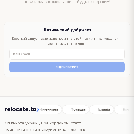
поки немає коментарів — будьте першим!
Щотижневий дайджест
Короткий випуск важливих новин і статей про життя за кордоном —
раз на тиждень на email
підписатися
relocate.to
Іспанія
Німеччина
Польща
Іспанія
Німеч
Спільнота українців за кордоном: статті,
події, питання та інструменти для життя в