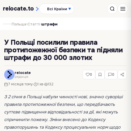
relocate
.to
Всі Країни
▼
›
›
Польща
Статті
штрафи
У Польщі посилили правила
протипожежної безпеки та підняли
штрафи до 30 000 злотих
relocate
0
0
редакція
7 місяців тому
1 хв
132
З 2 січня в Польщі набули чинності нові, значно суворіші
правила протипожежної безпеки, що передбачають
суттєве підвищення відповідальності за дії, які можуть
спричинити пожежу. Зміни внесено до Кодексу
правопорушень та Кодексу процесуальних норм щодо