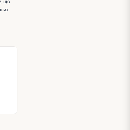
в, що
йних