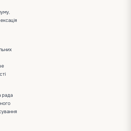
муму,
ексація
льних
ве
сті
а рада
вного
асування