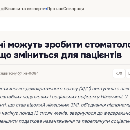
дії
Бізнеси та експерти
Про нас
Співпраця
ні можуть зробити стоматол
що зміниться для пацієнтів
сяців тому
1 хв
384
0
истиянсько-демократичного союзу (ХДС) виступила з пак
штабних податкових і соціальних реформ у Німеччині. У
ті, що став відомий німецьким ЗМІ, об’єднання підприємц
е налічує понад 13 тисяч членів, звернулося до федеральн
меншити податкове навантаження та переглянути соціальн