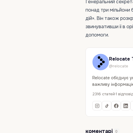
Генеральний секрета
понад три мільйони б
дій». Він також роз
звинувативши її в ор
допомоги.
Relocate 
@relocate
Relocate об`єднує 
важливу інформацію
2316 статей
1 відпові
коментарі
0