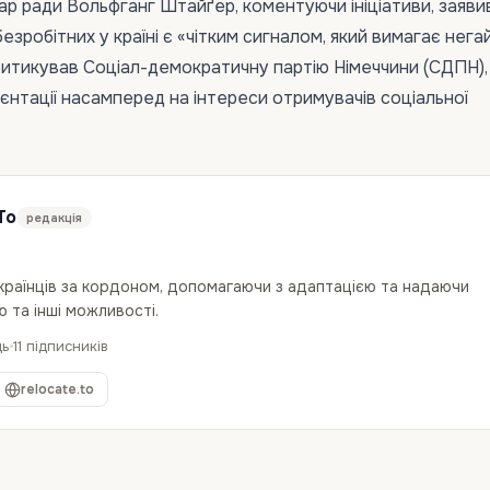
р ради Вольфганг Штайґер, коментуючи ініціативи, заяви
езробітних у країні є «чітким сигналом, який вимагає нега
критикував Соціал-демократичну партію Німеччини (СДПН),
ієнтації насамперед на інтереси отримувачів соціальної
To
редакція
українців за кордоном, допомагаючи з адаптацією та надаючи
 та інші можливості.
дь
11 підписників
relocate.to