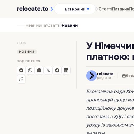
relocate
.to
Статті
Питання
По
Всі Країни
▼
›
›
Німеччина
Статті
Новини
У Німеччи
ТЕГИ
НОВИНИ
платною: 
ПОДІЛИТИСЯ
relocate
6 мі
редакція
Економічна рада Хр
пропозицій щодо мас
позиційному докумен
пов’язане з ХДС і як
уряду із закликом з
видатки.