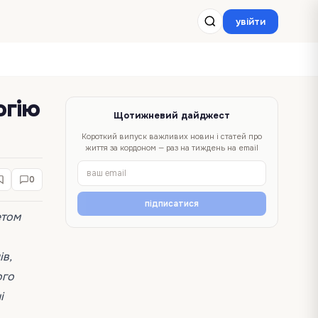
увійти
огію
Щотижневий дайджест
Короткий випуск важливих новин і статей про
життя за кордоном — раз на тиждень на email
0
підписатися
етом
ів,
ого
і