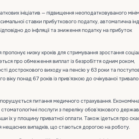
ткових ініціатив — підвищення неоподатковуваного міні
симальної ставки прибуткового податку, автоматична інд
ідповідно до інфляції та зниження податку на прибуток
я пропонує низку кроків для стримування зростання соціа
деться про обмеження виплат із безробіття одним роком,
ті дострокового виходу на пенсію у 63 роки та поступо
о віку понад 67 років із прив’язкою до очікуваної тривало
 порушується питання медичного страхування. Економічн
стоматологічні послуги з переліку обов’язкового держа
вши їх у площину приватної оплати. Також ідеться про ск
 нещасних випадків, що стаються дорогою на роботу.