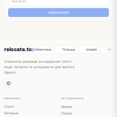
підписатися
relocate.to
Іспанія
Німеччина
Польща
Іспанія
Німеч
Спільнота українців за кордоном: статті,
події, питання та інструменти для життя в
Європі.
Навігація
Інструменти
Статті
Країни
Питання
Пошук