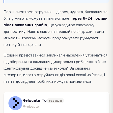
Перші симптоми отруєння — діарея, нудота, блювання та
біль у животі, можуть з’явитися вже
через 6–24 години
після вживання грибів
, що ускладнює своєчасну
діагностику. Навіть якщо, на перший погляд, симптоми
минають, токсини можуть продовжувати руйнувати
печінку й інші органи.
Офіційні представники закликали населення утриматися
від збирання та вживання дикорослих грибів, якщо їх не
ідентифікував досвідчений міколоґ. За словами
експертів, багато отруйних видів зовні схожі на їстівні, і
навіть досвідчені грибники можуть помилитися.
Relocate To
редакція
@relocate