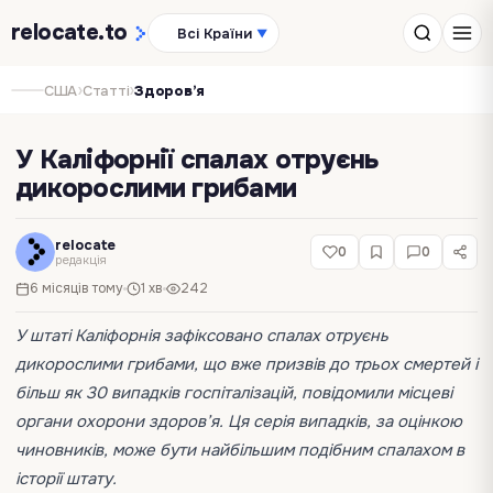
relocate
.to
Всі Країни
▼
›
›
США
Статті
Здоров’я
У Каліфорнії спалах отруєнь
дикорослими грибами
relocate
0
0
редакція
6 місяців тому
1 хв
242
У штаті Каліфорнія зафіксовано спалах отруєнь
дикорослими грибами, що вже призвів до трьох смертей і
більш як 30 випадків госпіталізацій, повідомили місцеві
органи охорони здоров’я. Ця серія випадків, за оцінкою
чиновників, може бути найбільшим подібним спалахом в
історії штату.