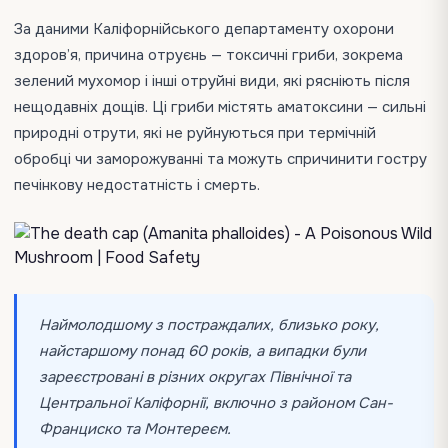
За даними Каліфорнійського департаменту охорони
здоров’я, причина отруєнь — токсичні гриби, зокрема
зелений мухомор і інші отруйні види, які рясніють після
нещодавніх дощів. Ці гриби містять аматоксини — сильні
природні отрути, які не руйнуються при термічній
обробці чи заморожуванні та можуть спричинити гостру
печінкову недостатність і смерть.
Наймолодшому з постраждалих, близько року,
найстаршому понад 60 років, а випадки були
зареєстровані в різних округах Північної та
Центральної Каліфорнії, включно з районом Сан-
Франциско та Монтереєм.