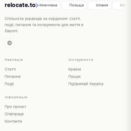
relocate.to
Іспанія
Німеччина
Польща
Іспанія
Німеч
Спільнота українців за кордоном: статті,
події, питання та інструменти для життя в
Європі.
Навігація
Інструменти
Статті
Країни
Питання
Пошук
Події
Підтримай Україну
Інформація
Про проєкт
Співпраця
Контакти