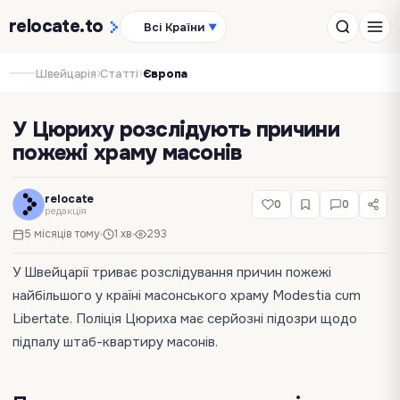
relocate
.to
Всі Країни
▼
›
›
Швейцарія
Статті
Європа
У Цюриху розслідують причини
пожежі храму масонів
relocate
0
0
редакція
5 місяців тому
1 хв
293
У Швейцарії триває розслідування причин пожежі
найбільшого у країні масонського храму Modestia cum
Libertate. Поліція Цюриха має серйозні підозри щодо
підпалу штаб-квартиру масонів.