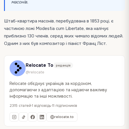
масонів.
Штаб-квартира масонів, перебудована в 1853 році, є
частиною ложі Modestia cum Libertate, яка налічує
приблизно 130 членів, серед яких чимало відомих людей.
Одним з них був композитор і
піаніст Франц Ліст.
Relocate To
редакція
@relocate
Relocate об`єднує українців за кордоном,
допомагаючи з адаптацією та надаючи важливу
інформацію та інші можливості.
2315 статей
1 відповідь
11 підписників
relocate.to