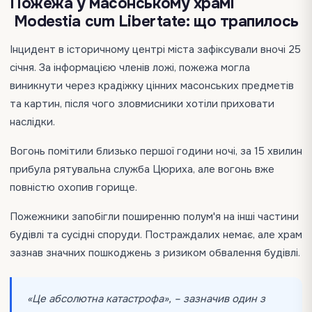
Пожежа у масонському храмі
Modestia cum Libertate: що трапилось
Інцидент в історичному центрі міста зафіксували вночі 25
січня. За інформацією членів ложі, пожежа могла
виникнути через крадіжку цінних масонських предметів
та картин, після чого зловмисники хотіли приховати
наслідки.
Вогонь помітили близько першої години ночі, за 15 хвилин
прибула рятувальна служба Цюриха, але вогонь вже
повністю охопив горище.
Пожежники запобігли поширенню полум'я на інші частини
будівлі та сусідні споруди. Постраждалих немає, але храм
зазнав значних пошкоджень з ризиком обвалення будівлі.
«Це абсолютна катастрофа», – зазначив один з