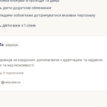
ожна блокувати проходи та двері
ть діяти додаткові обмеження
педами зобов’язані дотримуватися вказівок персоналу
діяти вже з 1 січня.
To
редакція
українців за кордоном, допомагаючи з адаптацією та надаючи
 та інші можливості.
дь
11 підписників
relocate.to