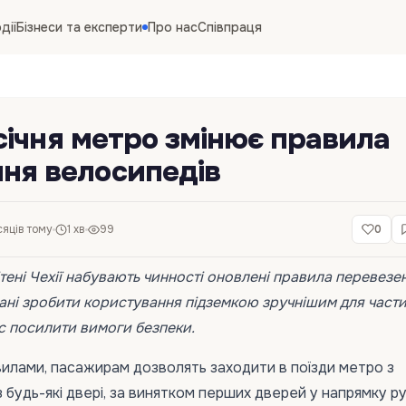
дії
Бізнеси та експерти
Про нас
Співпраця
1 січня метро змінює правила
ня велосипедів
сяців тому
1 хв
99
0
ітені Чехії набувають чинності оновлені правила перевезе
ані зробити користування підземкою зручнішим для част
с посилити вимоги безпеки.
вилами, пасажирам дозволять заходити в поїзди метро з
будь-які двері, за винятком перших дверей у напрямку р