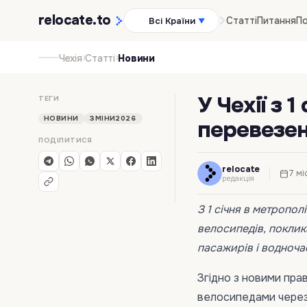
relocate
.to
Статті
Питання
По
Всі Країни
▼
›
›
Чехія
Статті
Новини
У Чехії з 
ТЕГИ
НОВИНИ
ЗМІНИ2026
перевезен
ПОДІЛИТИСЯ
relocate
7 мі
редакція
З 1 січня в метропол
велосипедів, поклик
пасажирів і водноча
Згідно з новими пра
велосипедами через 