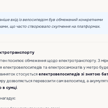
аніше вхід із велосипедом був обмежений конкретними
нами, що часто створювало скупчення на платформах.
ектротранспорту
тен посилює обмеження щодо електротранспорту. З мір
я електровелосипедів та електросамокатів у метро буд
 виняток стосується
електровелосипедів зі знятою б
иру дозволяється перевозити сам велосипед, а акумулят
о в сумці
.
 нагадує: