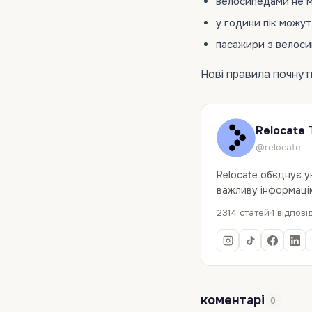
велосипедами не м
у години пік можу
пасажири з велоси
Нові правила почнуть 
Relocate 
@relocate
Relocate об`єднує 
важливу інформацію
2314 статей
1 відпові
коментарі
0