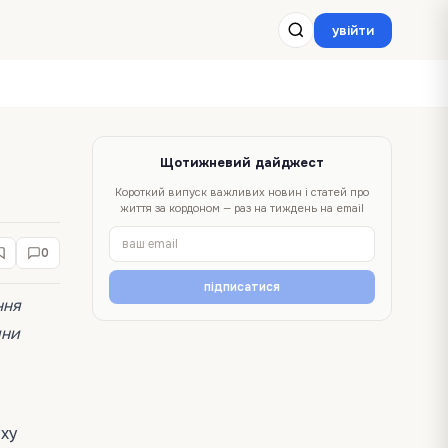
увійти
Щотижневий дайджест
Короткий випуск важливих новин і статей про
життя за кордоном — раз на тиждень на email
0
підписатися
ння
ини
уху