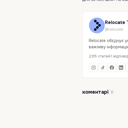
Relocate 
@relocate
Relocate об`єднує 
важливу інформацію
2315 статей
1 відпові
коментарі
0