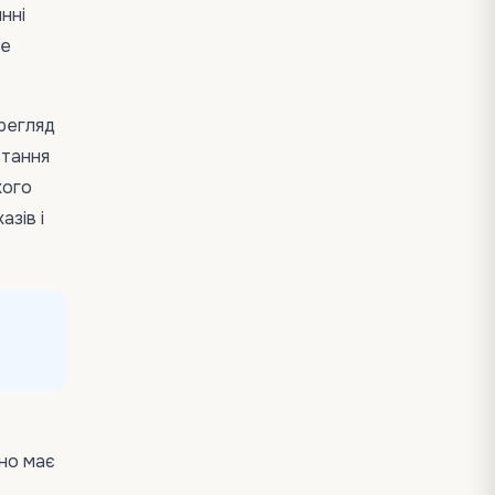
нні
не
ерегляд
стання
кого
зів і
оно має