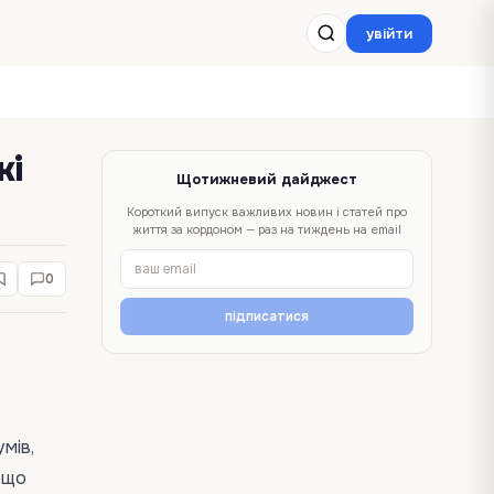
увійти
жі
Щотижневий дайджест
Короткий випуск важливих новин і статей про
життя за кордоном — раз на тиждень на email
0
підписатися
мів,
 що