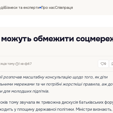
дії
Бізнеси та експерти
Про нас
Співпраця
ї можуть обмежити соцмере
сяців тому
1 хв
67
0
ії розпочав масштабну консультацію щодо того, як діти
ьними мережами та чи потрібні жорсткіші правила, аж до
и для молодших підлітків.
років тому звучала як тривожна дискусія батьківських фору
ходить у площину державної політики. Міністри визнають,