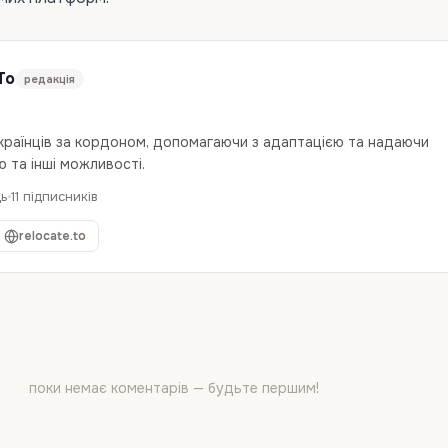
To
редакція
українців за кордоном, допомагаючи з адаптацією та надаючи
 та інші можливості.
дь
11 підписників
relocate.to
поки немає коментарів — будьте першим!