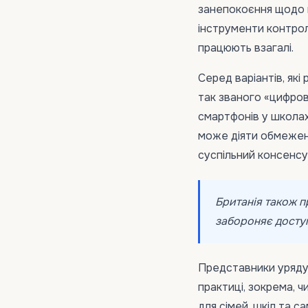
занепокоєння щодо в
інструменти контро
працюють взагалі.
Серед варіантів, які
так званого «цифров
смартфонів у школах
може діяти обмеженн
суспільний консенсу
Британія також п
забороняє доступ
Представники уряду 
практиці, зокрема, ч
для сімей, шкіл та с