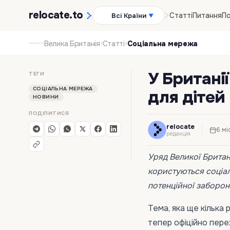
relocate
.to
Статті
Питання
По
Всі Країни
▼
›
›
Велика Британія
Статті
Соціальна мережа
У Британі
ТЕГИ
СОЦІАЛЬНА МЕРЕЖА
для дітей
НОВИНИ
ПОДІЛИТИСЯ
relocate
6 мі
редакція
Уряд Великої Британ
користуються соціал
потенційної заборон
Тема, яка ще кілька 
тепер офіційно пере