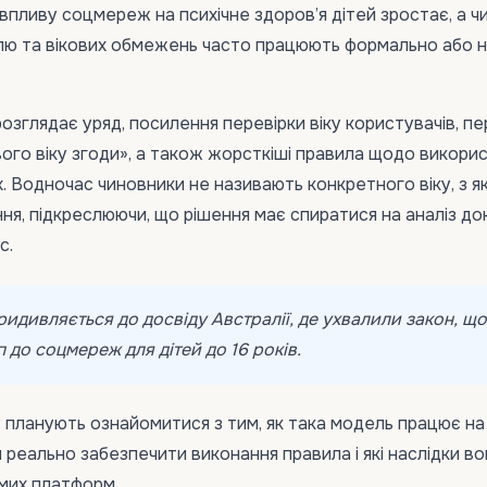
пливу соцмереж на психічне здоров’я дітей зростає, а чи
лю та вікових обмежень часто працюють формально або 
 розглядає уряд, посилення перевірки віку користувачів, п
ого віку згоди», а також жорсткіші правила щодо викори
. Водночас чиновники не називають конкретного віку, з я
я, підкреслюючи, що рішення має спиратися на аналіз дока
с.
ридивляється до досвіду Австралії, де ухвалили закон, що
 до соцмереж для дітей до 16 років.
планують ознайомитися з тим, як така модель працює на
и реально забезпечити виконання правила і які наслідки в
амих платформ.