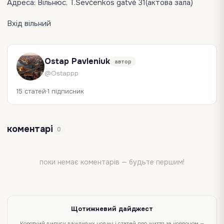
Адреса: Вільнюс, T.Ševčenkos gatvė 31(актова зала)
Вхід вільний
Ostap Pavleniuk
автор
@Ostappp
15 статей
1 підписник
коментарі
0
поки немає коментарів — будьте першим!
Щотижневий дайджест
Короткий випуск важливих новин і статей про життя за кордоном —