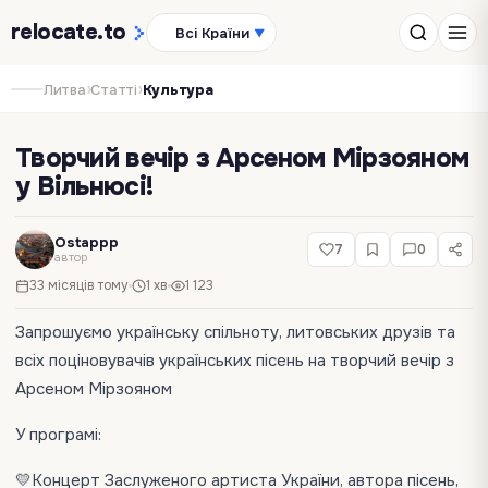
relocate
.to
Всі Країни
▼
›
›
Литва
Статті
Культура
Творчий вечір з Арсеном Мірзояном
у Вільнюсі!
Ostappp
7
0
автор
33 місяців тому
1 хв
1 123
Запрошуємо українську спільноту, литовських друзів та
всіх поціновувачів українських пісень на творчий вечір з
Арсеном Мірзояном
У програмі:
💛Концерт Заслуженого артиста України, автора пісень,