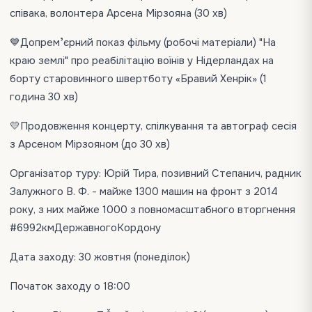
співака, волонтера Арсена Мірзояна (30 хв)
💙Допремʼєрний показ фільму (робочі матеріали) "На
краю землі" про реабілітацію воїнів у Нідерландах на
борту старовинного швертботу «Бравий Хенрік» (1
година 30 хв)
💛Продовження концерту, спілкування та автограф сесія
з Арсеном Мірзояном (до 30 хв)
Організатор туру: Юрій Тира, позивний Степанич, радник
Залужного В. Ф. - майже 1300 машин на фронт з 2014
року, з них майже 1000 з повномасштабного вторгнення
#6992кмДержавногоКордону
Дата заходу: 30 жовтня (понеділок)
Початок заходу о 18:00