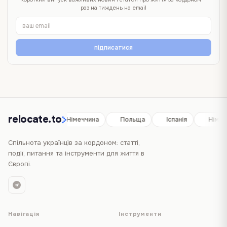
раз на тиждень на email
підписатися
relocate.to
Іспанія
Німеччина
Польща
Іспанія
Німеч
Спільнота українців за кордоном: статті,
події, питання та інструменти для життя в
Європі.
Навігація
Інструменти