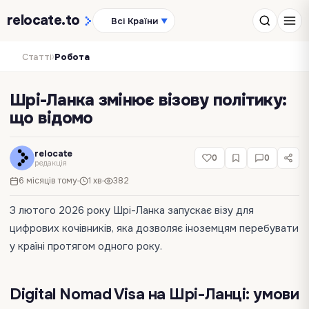
relocate
.to
Всі Країни
▼
›
Статті
Робота
Шрі-Ланка змінює візову політику:
що відомо
relocate
0
0
редакція
6 місяців тому
1 хв
382
З лютого 2026 року Шрі-Ланка запускає візу для
цифрових кочівників, яка дозволяє іноземцям перебувати
у країні протягом одного року.
Digital Nomad Visa на Шрі-Ланці: умови