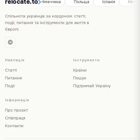
relocate.to
Іспанія
Німеччина
Польща
Іспанія
Німеч
Спільнота українців за кордоном: статті,
події, питання та інструменти для життя в
Європі.
Навігація
Інструменти
Статті
Країни
Питання
Пошук
Події
Підтримай Україну
Інформація
Про проєкт
Співпраця
Контакти