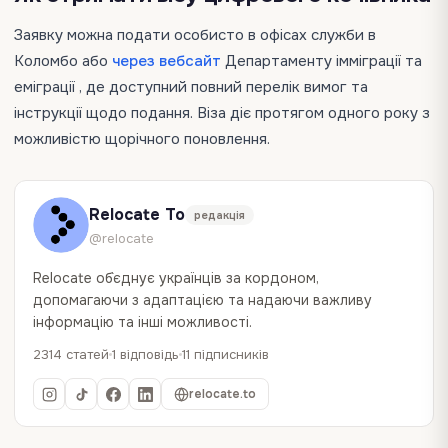
Заявку можна подати особисто в офісах служби в
Коломбо або
через вебсайт
Департаменту імміграції та
еміграції , де доступний повний перелік вимог та
інструкції щодо подання. Віза діє протягом одного року з
можливістю щорічного поновлення.
Relocate To
редакція
@relocate
Relocate об`єднує українців за кордоном,
допомагаючи з адаптацією та надаючи важливу
інформацію та інші можливості.
2314 статей
1 відповідь
11 підписників
relocate.to