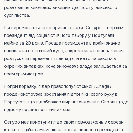
розв’язання ключових викликів для португальського
суспільства.
Ця перемога стала історичною, адже Сегуро — перший
президент від соціалістичного табору у Португалії
майже за 20 років. Посада президента в країні значно
впливає на політичний курс, зокрема має повноваження
розпускати парламент і накладати вето на закони в
окремих випадках, хоча виконавча влада залишається за
прем’єр-міністром.
Попри поразку, лідер правопопулістської «Chega»
продемонстрував зростання підтримки свого руху в
Португалії, що відображає ширші тенденції в Європі щодо
підйому правих політичних сил.
Сегуро має приступити до своїх повноважень у березні-
квітні, офіційно змінивши на посаді чинного президента