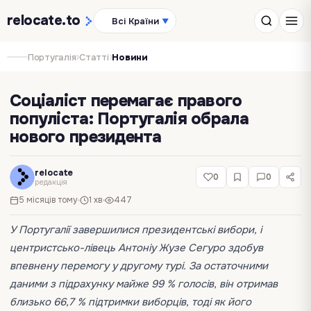
relocate
.to
Всі Країни
▼
›
›
Португалія
Статті
Новини
Соціаліст перемагає правого
популіста: Португалія обрала
нового президента
relocate
0
0
редакція
5 місяців тому
1 хв
447
У Португалії завершилися президентські вибори, і
центристсько-лівець
Антоніу Жузе Сегуро
здобув
впевнену перемогу у другому турі. За остаточними
даними з підрахунку майже 99 % голосів, він отримав
близько 66,7 % підтримки виборців, тоді як його