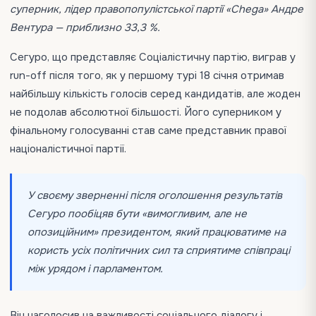
суперник, лідер правопопулістської партії «Chega» Андре
Вентура — приблизно 33,3 %.
Сегуро, що представляє Соціалістичну партію, виграв у
run-off після того, як у першому турі 18 січня отримав
найбільшу кількість голосів серед кандидатів, але жоден
не подолав абсолютної більшості. Його суперником у
фінальному голосуванні став саме представник правої
націоналістичної партії.
У своєму зверненні після оголошення результатів
Сегуро пообіцяв бути «вимогливим, але не
опозиційним» президентом, який працюватиме на
користь усіх політичних сил та сприятиме співпраці
між урядом і парламентом.
Він наголосив на важливості соціального діалогу і