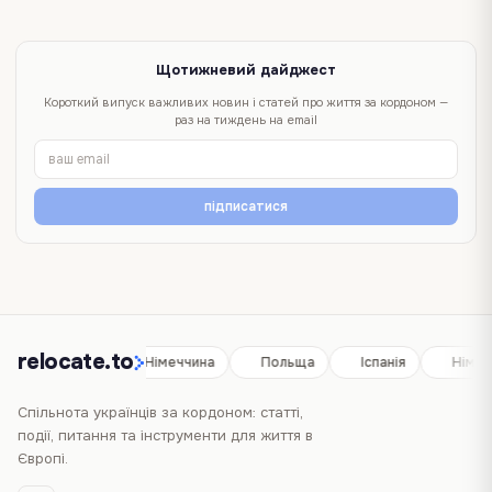
Щотижневий дайджест
Короткий випуск важливих новин і статей про життя за кордоном —
раз на тиждень на email
підписатися
relocate.to
Іспанія
Німеччина
Польща
Іспанія
Німеч
Спільнота українців за кордоном: статті,
події, питання та інструменти для життя в
Європі.