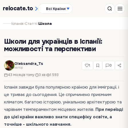
relocate
.to
Всі Країни
▼
›
›
Іспанія
Статті
Школа
‍Школи для українців в Іспанії:
можливості та перспективи
Oleksandra_Ts
1
0
автор
43 місяців тому
3 хв
1 593
Іспанія завжди була популярною країною для імміграції, і
це триває до сьогодення. Це спричинено приємним
кліматом, багатою історією, унікальною архітектурою та
чарівним темпераментом місцевих жителів.
При переїзді
до цієї країни важливо знати специфіку освіти, а
точніше - шкільного навчання.