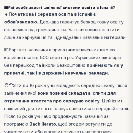
🏫Які особливості шкільної системи освіти в Іспанії?
👧Початкова і середня освіта в Іспанії є
обов'язковою.
Держава гарантує безкоштовну освіту
незалежно від громадянства. Батьки повинні платити
лише за харчування та індивідуальні навчальні матеріали.
💶Вартість навчання в приватних іспанських школах
коливається від 500 євро на рік. Українських школярів
без перешкод та інколи безкоштовно
приймають як у
приватні, так і в державні навчальні заклади.
🧑‍🦱З 12 до 16 років учні відвідують середню школу, після
закінчення якої
вони повинні складати іспити для
отримання атестата про середню освіту
. Цей іспит
важливий для тих, хто планує навчатися в середній школі.
Після 16 років учні або продовжують навчання за
програмою
Bachillerato
, щоб згодом вступити до
університету, або відразу вступають на програму