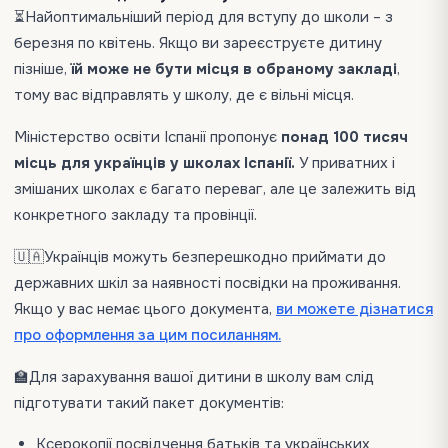
⏳Найоптимальніший період для вступу до школи – з
березня по квітень. Якщо ви зареєструєте дитину
пізніше,
їй може не бути місця в обраному закладі
,
тому вас відправлять у школу, де є вільні місця.
Міністерство освіти Іспанії пропонує
понад 100 тисяч
місць для українців у школах Іспанії.
У приватних і
змішаних школах є багато переваг, але це залежить від
конкретного закладу та провінції.
🇺🇦Українців можуть безперешкодно приймати до
державних шкіл за наявності посвідки на проживання.
Якщо у вас немає цього документа,
ви можете дізнатися
про оформлення за цим посиланням.
🏫Для зарахування вашої дитини в школу вам слід
підготувати такий пакет документів:
Ксерокопії посвідчення батьків та українських