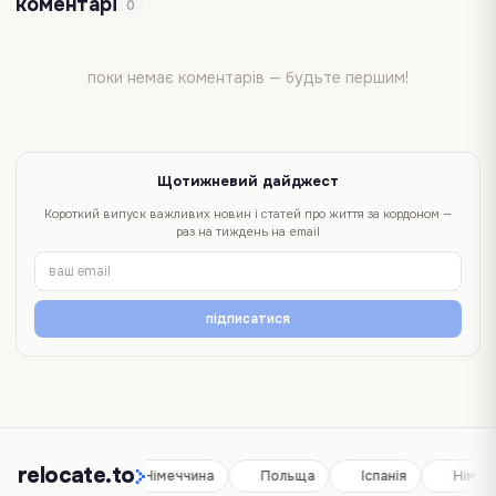
коментарі
0
поки немає коментарів — будьте першим!
Щотижневий дайджест
Короткий випуск важливих новин і статей про життя за кордоном —
раз на тиждень на email
підписатися
relocate.to
Іспанія
Німеччина
Польща
Іспанія
Німеч