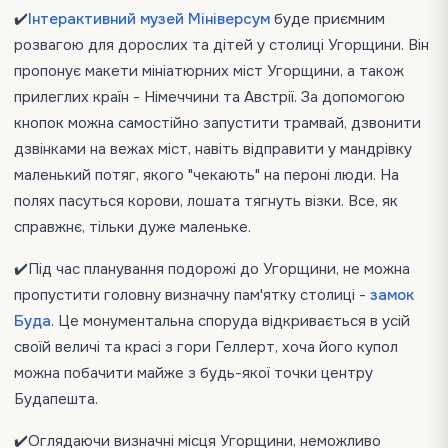
✔️
Інтерактивний музей Мініверсум
буде приємним
розвагою для дорослих та дітей у столиці Угорщини. Він
пропонує макети мініатюрних міст Угорщини, а також
прилеглих країн - Німеччини та Австрії. За допомогою
кнопок можна самостійно запустити трамвай, дзвонити
дзвінками на вежах міст, навіть відправити у мандрівку
маленький потяг, якого "чекають" на пероні люди. На
полях пасуться корови, лошата тягнуть візки. Все, як
справжнє, тільки дуже маленьке.
✔️Під час планування подорожі до Угорщини, не можна
пропустити головну визначну пам'ятку столиці -
замок
Буда
. Це монументальна споруда відкривається в усій
своїй величі та красі з гори Геллерт, хоча його купол
можна побачити майже з будь-якої точки центру
Будапешта.
✔️Оглядаючи визначні місця Угорщини, неможливо