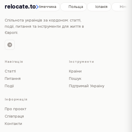
relocate.to
Іспанія
Німеччина
Польща
Іспанія
Німечч
Спільнота українців за кордоном: статті,
події, питання та інструменти для життя в
Європі.
Навігація
Інструменти
Статті
Країни
Питання
Пошук
Події
Підтримай Україну
Інформація
Про проєкт
Співпраця
Контакти