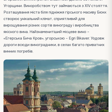
Угорщини. Виноробством тут займаються з XIV століття.
Розташування міста біля підніжжя гірського масиву Бюкк
створює унікальний клімат, сприятливий для
вирощування різних сортів винограду і виробництва
якісного вина. Найзнаменитіший місцеве вино –
«Егерська Бича Кров», угорською – Egri Bikaver. Уздовж
дороги всюди виноградники, в селах багато приватних
винних погребів.