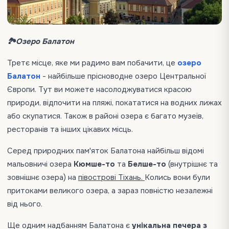
🏞️Озеро Балатон
Третє місце, яке ми радимо вам побачити, це
озеро
Балатон
- найбільше прісноводне озеро Центральної
Європи. Тут ви можете насолоджуватися красою
природи, відпочити на пляжі, покататися на водних лижах
або скупатися. Також в районі озера є багато музеїв,
ресторанів та інших цікавих місць.
Серед природних пам'яток Балатона найбільш відомі
мальовничі озера
Кюмше-то
та
Белше-то
(внутрішнє та
зовнішнє озера) на
півострові Тіхань.
Колись вони були
притоками великого озера, а зараз повністю незалежні
від нього.
Ще одним надбанням Балатона є
унікальна печера з