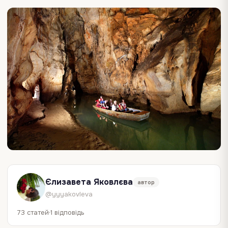
Єлизавета Яковлєва
автор
@yyyakovleva
73 статей
1 відповідь