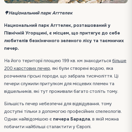
🌳Національний парк Аггтелек
Национальний парк Аггтелек, розташований у
Північній Угорщині, є місцем, що притягує до себе
любителів безкінечного зеленого лісу та таємничих
печер.
На його території площею 199 кв. км знаходиться
більше
200 карстових печер
, які були створені водою, яка
розчиняла гірські породи, що забрала тисячоліття. Ці
печери служили притулком для місцевих племен та
відшельників, які тут проживали багато століть тому.
Більшість печер небезпечні для відвідування, тому
доступні тільки з допомогою професійних спелеологів.
Однак найвідомішою є
печера Барадла
, в якій можна
побачити найбільші сталактити у Європі.