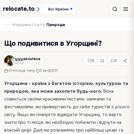
relocate
.to
Всі Країни
▼
›
›
Угорщина
Статті
Природа
Що подивитися в Угорщині?
yyyakovleva
0
0
автор
41 місяців тому
3 хв
901
Угорщина - країна з багатою історією, культурою та
природою, яка може захопити будь-кого.
Вона
славиться своїми красивими містами, замками та
фестивалями, які привертають до себе туристів з усього
світу. Якщо ви плануєте відвідати Угорщину, то варто
знати про ті місця, які необхідно побачити і відчути на
власній шкірі. Далі ми розкажемо про найбільш цікаві та