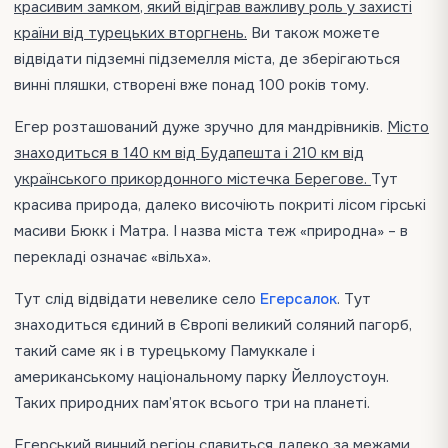
красивим замком, який відіграв важливу роль у захисті
країни від турецьких вторгнень.
Ви також можете
відвідати підземні підземелля міста, де зберігаються
винні пляшки, створені вже понад 100 років тому.
Егер розташований дуже зручно для мандрівників.
Місто
знаходиться в 140 км від Будапешта і 210 км від
українського прикордонного містечка Берегове.
Тут
красива природа, далеко височіють покриті лісом гірські
масиви Бюкк і Матра. І назва міста теж «природна» – в
перекладі означає «вільха».
Тут слід відвідати невелике село
Егерсалок
. Тут
знаходиться єдиний в Європі великий соляний пагорб,
такий саме як і в турецькому Памуккале і
американському національному парку Йеллоустоун.
Таких природних пам’яток всього три на планеті.
Егерський винний регіон славиться далеко за межами