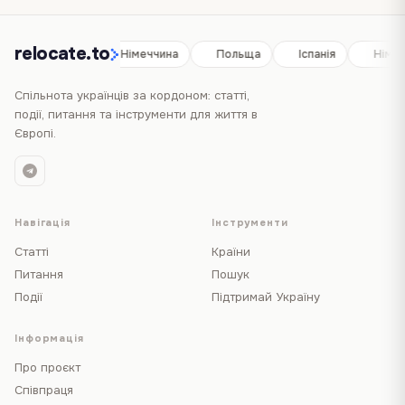
relocate.to
Іспанія
Німеччина
Польща
Іспанія
Німеч
Спільнота українців за кордоном: статті,
події, питання та інструменти для життя в
Європі.
Навігація
Інструменти
Статті
Країни
Питання
Пошук
Події
Підтримай Україну
Інформація
Про проєкт
Співпраця