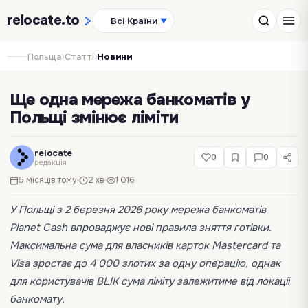
relocate
.to
Всі Країни
▼
›
›
Польща
Статті
Новини
Ще одна мережа банкоматів у
Польщі змінює ліміти
relocate
0
0
редакція
5 місяців тому
2 хв
1 016
У Польщі з 2 березня 2026 року мережа банкоматів
Planet Cash впроваджує нові правила зняття готівки.
Максимальна сума для власників карток Mastercard та
Visa зростає до 4 000 злотих за одну операцію, однак
для користувачів BLIK сума ліміту залежитиме від локації
банкомату.