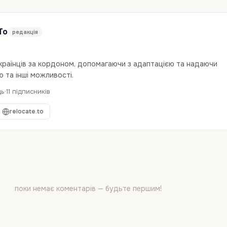
To
редакція
українців за кордоном, допомагаючи з адаптацією та надаючи
 та інші можливості.
дь
11 підписників
relocate.to
поки немає коментарів — будьте першим!