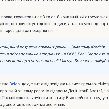
рава, гарантовані ст.3 та ст. 8 конвенції, які стосуються
дінки, що принижує гідність людини, а також умов депорта
ів через центри повернення.
иклик, який потребує спільних рішень. Саме тому Комісія
ть в обговоренні на всіх рівнях – в ООН, Раді Європи та в
начив комісар з питань міграції Магнус Бруннер в офіційн
тство
Belga
, документ є відповіддю на лист прем'єр-мініст
а, який рік тому разом із лідерами Данії, Італії, Австрії, Чех
ви і Польщі закликав змінити політику Європейського суду з
о депортацію іноземних злочинців.