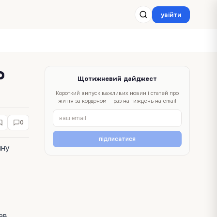
увійти
о
Щотижневий дайджест
Короткий випуск важливих новин і статей про
життя за кордоном — раз на тиждень на email
0
підписатися
чну
ав