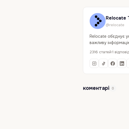
Relocate 
@relocate
Relocate об`єднує 
важливу інформацію
2316 статей
1 відпові
коментарі
0