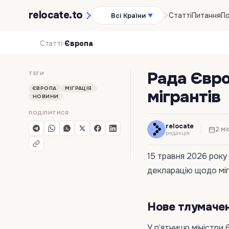
relocate
.to
Статті
Питання
По
Всі Країни
▼
›
Статті
Європа
Рада Євро
ТЕГИ
ЄВРОПА
МІГРАЦІЯ
мігрантів
НОВИНИ
ПОДІЛИТИСЯ
relocate
2 мі
редакція
15 травня 2026 року
декларацію щодо міг
Нове тлумачен
У п’ятницю міністри