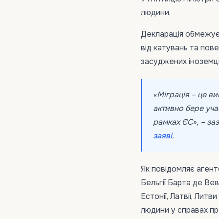
людини.
Декларація обмежує п
від катувань та пове
засуджених іноземц
«Міграція – це в
активно бере учас
рамках ЄС», – заз
заяві
.
Як повідомляє аген
Бельгії Барта де Вевер
Естонії, Латвії, Лит
людини у справах пр