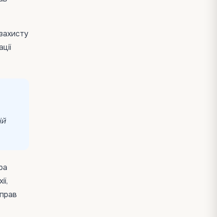
 захисту
ції
ій
ра
ії,
 прав