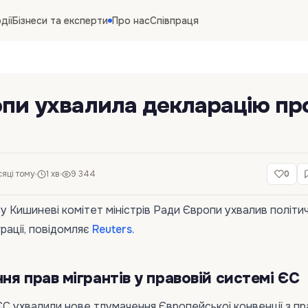
дії
Бізнеси та експерти
Про нас
Співпраця
пи ухвалила декларацію пр
сяці тому
1 хв
9 344
0
 у Кишиневі комітет міністрів Ради Європи ухвалив політи
рації, повідомляє
Reuters.
ня прав мігрантів у правовій системі ЄС
 ЄС ухвалили нове тлумачення Європейської конвенції з пр