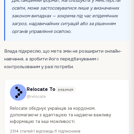
Дистанційний формат, наголошують у міністерстві
освіти, може застосовуватися лише у визначених
законом випадках — зокрема під час епідемічних
загроз, надзвичайних ситуацій або за рішенням
органів управління освітою.
Влада підкреслю, що мета змін не розширити онлайн-
навчання, а зробити його передбачуваним і
контрольованим у разі потреби.
Relocate To
редакція
@relocate
Relocate об`єднує українців за кордоном,
допомагаючи з адаптацією та надаючи важливу
інформацію та інші можливості.
2314 статей
1 відповідь
11 підписників