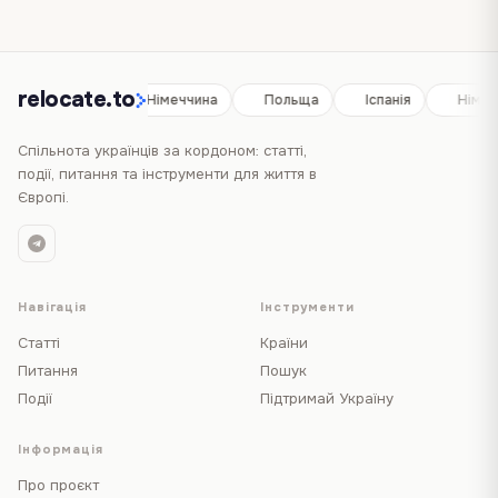
relocate.to
Іспанія
Німеччина
Польща
Іспанія
Німеч
Спільнота українців за кордоном: статті,
події, питання та інструменти для життя в
Європі.
Навігація
Інструменти
Статті
Країни
Питання
Пошук
Події
Підтримай Україну
Інформація
Про проєкт