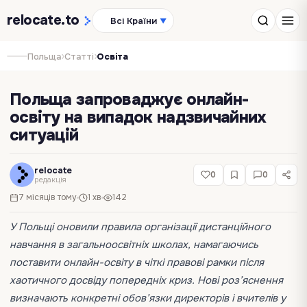
relocate
.to
Всі Країни
▼
›
›
Польща
Статті
Освіта
Польща запроваджує онлайн-
освіту на випадок надзвичайних
ситуацій
relocate
0
0
редакція
7 місяців тому
1 хв
142
У
Польщі
оновили правила організації дистанційного
навчання в загальноосвітніх школах, намагаючись
поставити онлайн-освіту в чіткі правові рамки після
хаотичного досвіду попередніх криз. Нові роз’яснення
визначають конкретні обов’язки директорів і вчителів у