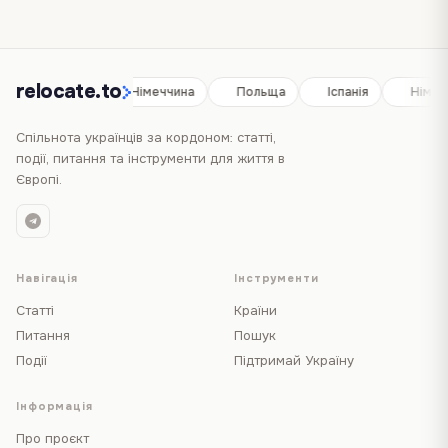
relocate.to
Іспанія
Німеччина
Польща
Іспанія
Німеч
Спільнота українців за кордоном: статті,
події, питання та інструменти для життя в
Європі.
Навігація
Інструменти
Статті
Країни
Питання
Пошук
Події
Підтримай Україну
Інформація
Про проєкт