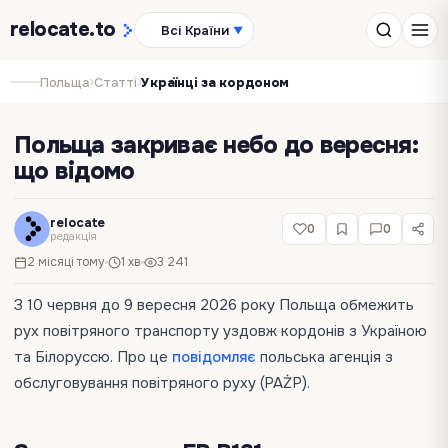
relocate
.to
Всі Країни
▼
›
›
Польща
Статті
Українці за кордоном
Польща закриває небо до вересня:
що відомо
relocate
0
0
редакція
2 місяці тому
1 хв
3 241
З 10 червня до 9 вересня 2026 року Польща обмежить
рух повітряного транспорту уздовж кордонів з Україною
та Білоруссю. Про це
повідомляє
польська агенція з
обслуговування повітряного руху (PAŻP).