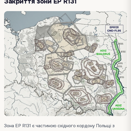
Закриття зони EP R131
Зона EP R131 є частиною східного кордону Польщі з