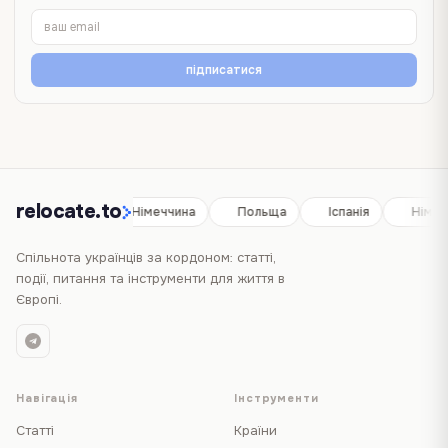
підписатися
relocate.to
Іспанія
Німеччина
Польща
Іспанія
Німеч
Спільнота українців за кордоном: статті,
події, питання та інструменти для життя в
Європі.
Навігація
Інструменти
Статті
Країни