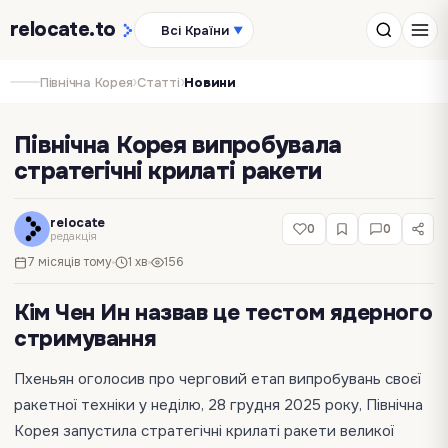
relocate
.to
Всі Країни
▼
›
›
Північна Корея
Статті
Новини
Північна Корея випробувала
стратегічні крилаті ракети
relocate
0
0
редакція
7 місяців тому
1 хв
156
Кім Чен Ин назвав це тестом ядерного
стримування
Пхеньян оголосив про черговий етап випробувань своєї
ракетної техніки у неділю, 28 грудня 2025 року, Північна
Корея запустила стратегічні крилаті ракети великої